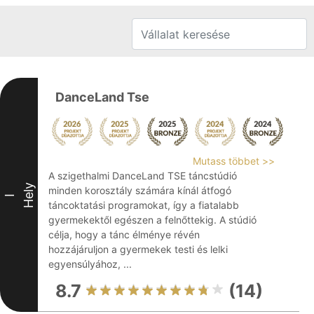
DanceLand Tse
Mutass többet >>
A szigethalmi DanceLand TSE táncstúdió
Hely
minden korosztály számára kínál átfogó
I
táncoktatási programokat, így a fiatalabb
gyermekektől egészen a felnőttekig. A stúdió
célja, hogy a tánc élménye révén
hozzájáruljon a gyermekek testi és lelki
egyensúlyához, ...
8.7
(14)