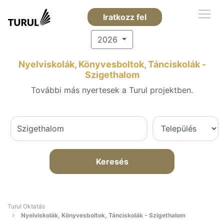
Iratkozz fel
2026
Nyelviskolák, Könyvesboltok, Tánciskolák -
Szigethalom
További más nyertesek a Turul projektben.
Keresés
Turul Oktatás
Nyelviskolák, Könyvesboltok, Tánciskolák - Szigethalom