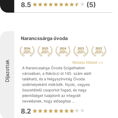
8.5
(5)
Narancssárga óvoda
Díjazottak
Mutass többet >>
A Narancssárga Óvoda Szigethalom
városában, a Rákóczi út 145. szám alatt
található, és a Négyszínvirág Óvoda
székhelyeként működik. Nyolc, vegyes
összetételű csoportot fogad, és nagy
jelentőséget tulajdonít az integrált
nevelésnek, hogy elősegítse ...
8.2