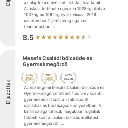
az alapfokú művészeti oktatás feladatait.
Az iskola története egészen 1928-ig, illetve
1937-ig és 1962-ig nyúlik vissza, 2019.
szeptember 1-jétől pedig egyházi
fenntartásban ...
8.5
Mesefa Családi bölcsőde és
Gyermekmegőrző
Díjazottak
Az esztergomi Mesefa Családi bölcsőde és
Gyermekmegőrző főként 1 és 3 év közötti
gyermekek ellátására szakosodott,
családias és barátságos környezetben. A
kínált szolgáltatások magukban foglalják
többek közt a családi bölcsődei ellátást,
gyermekmegőrzőt, ...