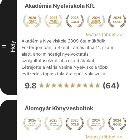
Akadémia Nyelviskola Kft.
Mutass többet >>
Akadémia Nyelviskola 2009 óta működik
Hely
II
Esztergomban, a Szent Tamás utca 11. szám
alatt, ahol minőségi nyelvoktatási
szolgáltatásokkal látja el a diákokat.
Létrejötte a Mária Valéria Nyelviskola több
évtizedes tapasztalatára épül, válaszul a ...
9.8
(64)
Álomgyár Könyvesboltok
Mutass többet >>