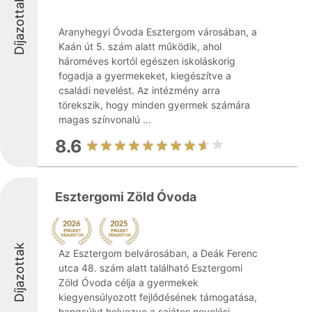
Díjazottak
Aranyhegyi Óvoda Esztergom városában, a
Kaán út 5. szám alatt működik, ahol
hároméves kortól egészen iskoláskorig
fogadja a gyermekeket, kiegészítve a
családi nevelést. Az intézmény arra
törekszik, hogy minden gyermek számára
magas színvonalú ...
8.6
Esztergomi Zöld Óvoda
Díjazottak
Az Esztergom belvárosában, a Deák Ferenc
utca 48. szám alatt található Esztergomi
Zöld Óvoda célja a gyermekek
kiegyensúlyozott fejlődésének támogatása,
hangsúlyt helyezve a sajátos nevelési