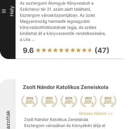
Az esztergomi Álomgyár Könyvesbolt a
Hely
Széchenyi tér 21. szám alatt található,
III
Esztergom városközpontjában. Az üzlet
Magyarország harmadik legnagyobb
könyvesbolthálózatának tagja, és széles
kínálattal áll a könyvszeretők rendelkezésére,
a Líra ...
9.6
(47)
Zsolt Nándor Katolikus Zeneiskola
Díjazottak
Mutass többet >>
Zsolt Nándor Katolikus Zeneiskola
Esztergom városában és környékén látja el