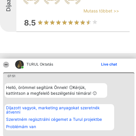
Mutass többet >>
8.5
Más cégek a környéken
TURUL Oktatás
Live chat
07:51
Rangsorszervező
Népszavazás
Elérhetőség
Helló, örömmel segítünk Önnek! 🙂Kérjük,
SC Beautiful Company S.R.L.
Nyertesek
Elérhetőség
kattintson a megfelelő beszélgetési témára! 🙂
Bulevardul Aleea Timișul De
Az összes
Sus Nr. 2, Bl. A30, Sc. A, Et.
díjazottak
4, Ap. 13
listája
Bukarest 53-238
Szabályok
Díjazott vagyok, marketing anyagokat szeretnék
Adószám 36737675
Státusz
átvenni
tel: +363 033 425 71
Polityka
Szeretném regisztrálni cégemet a Turul projektbe
Prywatności
Problémám van