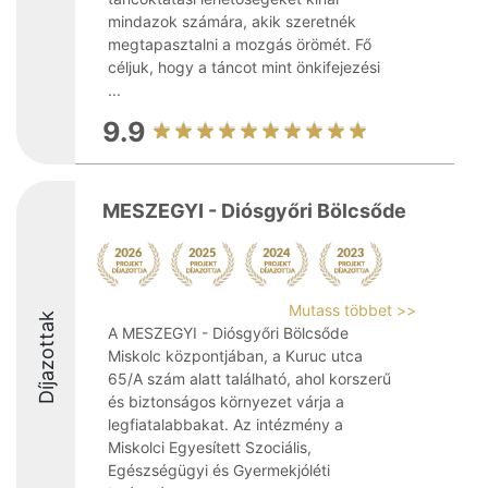
mindazok számára, akik szeretnék
megtapasztalni a mozgás örömét. Fő
céljuk, hogy a táncot mint önkifejezési
...
9.9
MESZEGYI - Diósgyőri Bölcsőde
Mutass többet >>
Díjazottak
A MESZEGYI - Diósgyőri Bölcsőde
Miskolc központjában, a Kuruc utca
65/A szám alatt található, ahol korszerű
és biztonságos környezet várja a
legfiatalabbakat. Az intézmény a
Miskolci Egyesített Szociális,
Egészségügyi és Gyermekjóléti