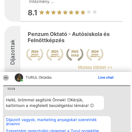
Intézmény ...
8.1
Penzum Oktató - Autósiskola és
Felnőttképzés
Díjazottak
Mutass többet >>
9.8
TURUL Oktatás
Live chat
10:04
Rangsorszervező
Népszavazás
Elérhetőség
Helló, örömmel segítünk Önnek! 🙂Kérjük,
SC Beautiful Company S.R.L.
Nyertesek
Elérhetőség
kattintson a megfelelő beszélgetési témára! 🙂
Bulevardul Aleea Timișul De
Az összes
Sus Nr. 2, Bl. A30, Sc. A, Et.
díjazottak
4, Ap. 13
listája
Díjazott vagyok, marketing anyagokat szeretnék
Bukarest 53-238
Szabályok
átvenni
Adószám 36737675
Státusz
tel: +363 033 425 71
Polityka
Szeretném regisztrálni cégemet a Turul projektbe