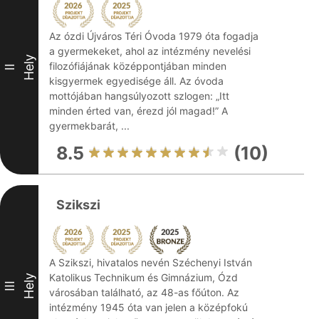
Az ózdi Újváros Téri Óvoda 1979 óta fogadja
a gyermekeket, ahol az intézmény nevelési
Hely
filozófiájának középpontjában minden
II
kisgyermek egyedisége áll. Az óvoda
mottójában hangsúlyozott szlogen: „Itt
minden érted van, érezd jól magad!” A
gyermekbarát, ...
8.5
(10)
Szikszi
A Szikszi, hivatalos nevén Széchenyi István
Katolikus Technikum és Gimnázium, Ózd
Hely
III
városában található, az 48-as főúton. Az
intézmény 1945 óta van jelen a középfokú