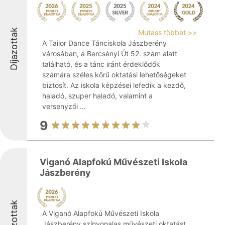
Díjazottak
Mutass többet >>
A Tailor Dance Tánciskola Jászberény
városában, a Bercsényi Út 52. szám alatt
található, és a tánc iránt érdeklődők
számára széles körű oktatási lehetőségeket
biztosít. Az iskola képzései lefedik a kezdő,
haladó, szuper haladó, valamint a
versenyzői ...
9
Viganó Alapfokú Művészeti Iskola
Jászberény
Díjazottak
A Viganó Alapfokú Művészeti Iskola
Jászberény színvonalas művészeti oktatást