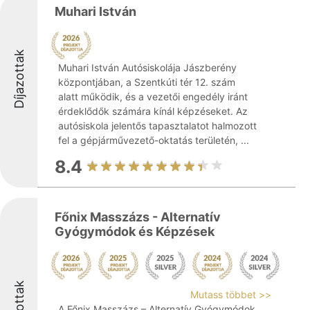
Muhari István
Díjazottak
Muhari István Autósiskolája Jászberény
központjában, a Szentkúti tér 12. szám
alatt működik, és a vezetői engedély iránt
érdeklődők számára kínál képzéseket. Az
autósiskola jelentős tapasztalatot halmozott
fel a gépjárművezető-oktatás területén, ...
8.4
Főnix Masszázs - Alternatív
Gyógymódok és Képzések
Díjazottak
Mutass többet >>
A Főnix Masszázs – Alternatív Gyógymódok