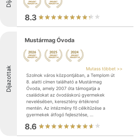
8.3
Mustármag Óvoda
Díjazottak
Mutass többet >>
Szolnok város központjában, a Templom út
8. alatti címen található a Mustármag
Óvoda, amely 2007 óta támogatja a
családokat az óvodáskorú gyermekek
nevelésében, keresztény értékrend
mentén. Az intézmény fő célkitűzése a
gyermekek átfogó fejlesztése, ...
8.6