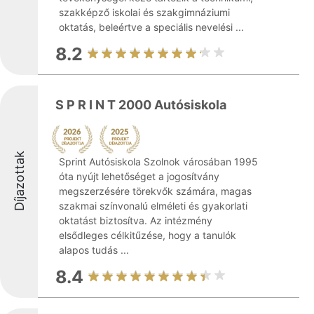
szakképző iskolai és szakgimnáziumi
oktatás, beleértve a speciális nevelési ...
8.2
S P R I N T 2000 Autósiskola
Díjazottak
Sprint Autósiskola Szolnok városában 1995
óta nyújt lehetőséget a jogosítvány
megszerzésére törekvők számára, magas
szakmai színvonalú elméleti és gyakorlati
oktatást biztosítva. Az intézmény
elsődleges célkitűzése, hogy a tanulók
alapos tudás ...
8.4