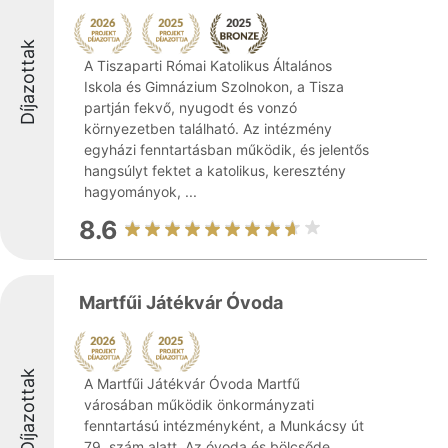
Díjazottak
A Tiszaparti Római Katolikus Általános
Iskola és Gimnázium Szolnokon, a Tisza
partján fekvő, nyugodt és vonzó
környezetben található. Az intézmény
egyházi fenntartásban működik, és jelentős
hangsúlyt fektet a katolikus, keresztény
hagyományok, ...
8.6
Martfűi Játékvár Óvoda
Díjazottak
A Martfűi Játékvár Óvoda Martfű
városában működik önkormányzati
fenntartású intézményként, a Munkácsy út
79. szám alatt. Az óvoda és bölcsőde