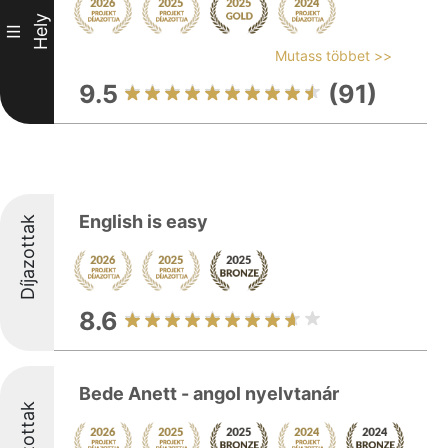
Hely
III
Mutass többet >>
9.5
(91)
English is easy
Díjazottak
8.6
Bede Anett - angol nyelvtanár
Díjazottak