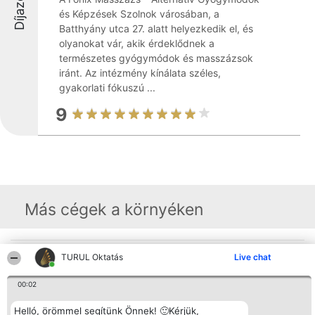
és Képzések Szolnok városában, a
Batthyány utca 27. alatt helyezkedik el, és
olyanokat vár, akik érdeklődnek a
természetes gyógymódok és masszázsok
iránt. Az intézmény kínálata széles,
gyakorlati fókuszú ...
9
Más cégek a környéken
Rangsorszervező
Népszavazás
Elérhetőség
TURUL Oktatás
Live chat
SC Beautiful Company S.R.L.
Nyertesek
Elérhetőség
Bulevardul Aleea Timișul De
Az összes
00:02
Sus Nr. 2, Bl. A30, Sc. A, Et.
díjazottak
4, Ap. 13
listája
Bukarest 53-238
Szabályok
Helló, örömmel segítünk Önnek! 🙂Kérjük,