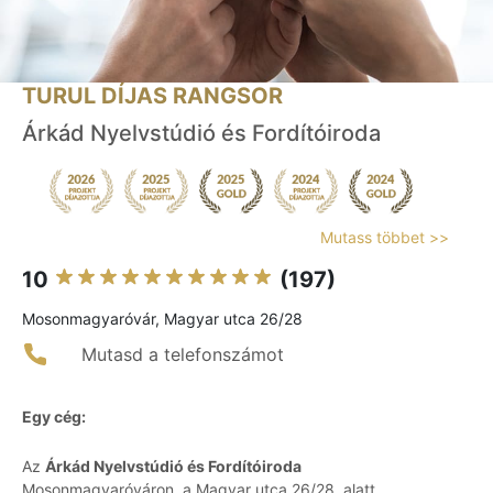
TURUL DÍJAS RANGSOR
Árkád Nyelvstúdió és Fordítóiroda
Mutass többet >>
10
(197)
Mosonmagyaróvár, Magyar utca 26/28
Mutasd a telefonszámot
Egy cég:
Az
Árkád Nyelvstúdió és Fordítóiroda
Mosonmagyaróváron, a Magyar utca 26/28. alatt