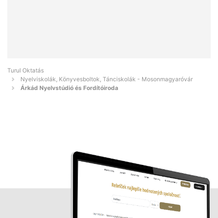
Turul Oktatás
Nyelviskolák, Könyvesboltok, Tánciskolák - Mosonmagyaróvár
Árkád Nyelvstúdió és Fordítóiroda