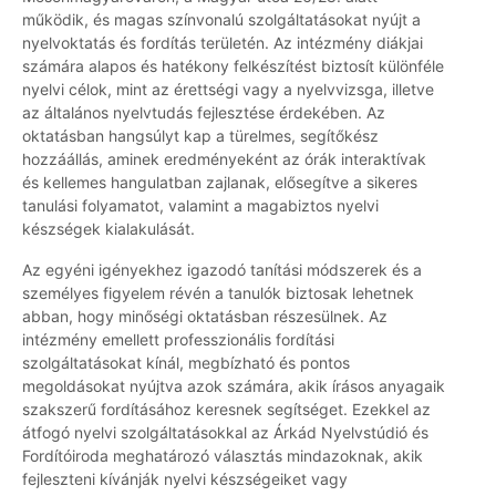
működik, és magas színvonalú szolgáltatásokat nyújt a
nyelvoktatás és fordítás területén. Az intézmény diákjai
számára alapos és hatékony felkészítést biztosít különféle
nyelvi célok, mint az érettségi vagy a nyelvvizsga, illetve
az általános nyelvtudás fejlesztése érdekében. Az
oktatásban hangsúlyt kap a türelmes, segítőkész
hozzáállás, aminek eredményeként az órák interaktívak
és kellemes hangulatban zajlanak, elősegítve a sikeres
tanulási folyamatot, valamint a magabiztos nyelvi
készségek kialakulását.
Az egyéni igényekhez igazodó tanítási módszerek és a
személyes figyelem révén a tanulók biztosak lehetnek
abban, hogy minőségi oktatásban részesülnek. Az
intézmény emellett professzionális fordítási
szolgáltatásokat kínál, megbízható és pontos
megoldásokat nyújtva azok számára, akik írásos anyagaik
szakszerű fordításához keresnek segítséget. Ezekkel az
átfogó nyelvi szolgáltatásokkal az Árkád Nyelvstúdió és
Fordítóiroda meghatározó választás mindazoknak, akik
fejleszteni kívánják nyelvi készségeiket vagy