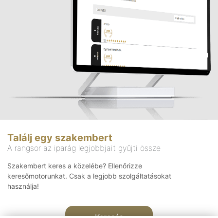
Találj egy szakembert
A rangsor az iparág legjobbjait gyűjti össze
Szakembert keres a közelébe? Ellenőrizze
keresőmotorunkat. Csak a legjobb szolgáltatásokat
használja!
Keresés