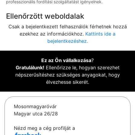
professzionális fordítási szolgáltatást igényelnek.
Ellenőrzött weboldalak
Csak a bejelentkezett felhasználók férhetnek hozzá
ezekhez az információkhoz.
Kattints ide a
bejelentkezéshez.
Ez az Ön vállalkozása
?
Gratulálunk!
Ellenőrizze le, hogyan szerezhet
népszerűsítéshez szükséges anyagokat, hogy
élvezhesse sikerét.
Mosonmagyaróvár
Magyar utca 26/28
Nézd meg a cég profilját a