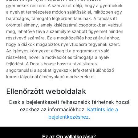
gyermekek részére. A szervezet célja, hogy a gyermekek
a nyelvet természetes módon sajátítsák el, miközben egy
barátságos, támogató légkörben tanulnak. A tanulás itt
örömteli élmény, amely kislétszámú csoportokban valósul
meg, lehetővé téve a személyre szabott figyelmet minden
résztvevő számára. Ez a megközelítés hozzájárul ahhoz,
hogy a diákok magabiztos nyelvtudásra tegyenek szert.
Az igényes környezet elősegíti a programokon való
részvételt, növeli a motivációt és támogatja a nyelvi
fejlődést. A Dora's house hosszú távú sikeres
angoltanulási alapokat igyekszik lefektetni különböző
korosztályoknál élményalapú módszerekkel.
Ellenőrzött weboldalak
Csak a bejelentkezett felhasználók férhetnek hozzá
ezekhez az információkhoz.
Kattints ide a
bejelentkezéshez.
Ez az Ön vállalkozása
?