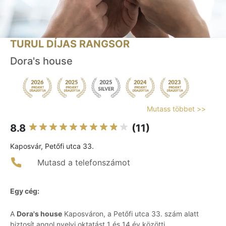
TURUL DÍJAS RANGSOR
Dora's house
Mutass többet >>
8.8
(11)
Kaposvár, Petőfi utca 33.
Mutasd a telefonszámot
Egy cég:
A
Dora's house
Kaposváron, a Petőfi utca 33. szám alatt
biztosít angol nyelvi oktatást 1 és 14 év közötti