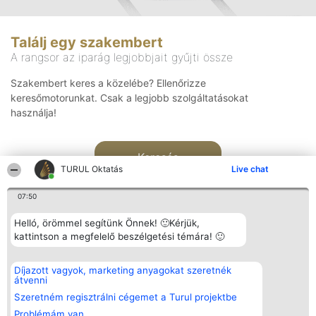
Találj egy szakembert
A rangsor az iparág legjobbjait gyűjti össze
Szakembert keres a közelébe? Ellenőrizze
keresőmotorunkat. Csak a legjobb szolgáltatásokat
használja!
Keresés
TURUL Oktatás
Live chat
07:50
Helló, örömmel segítünk Önnek! 🙂Kérjük,
kattintson a megfelelő beszélgetési témára! 🙂
Rangsorszervező
Népszavazás
Elérhetőség
Díjazott vagyok, marketing anyagokat szeretnék
SC Beautiful Company S.R.L.
Nyertesek
Elérhetőség
átvenni
Bulevardul Aleea Timișul De
Az összes
Sus Nr. 2, Bl. A30, Sc. A, Et.
díjazottak
Szeretném regisztrálni cégemet a Turul projektbe
4, Ap. 13
listája
Problémám van
Bukarest 53-238
Szabályok