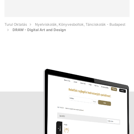
Turul Oktatás
Nyelviskolák, Könyvesboltok, Tánciskolák - Budapest
DRAW - Digital Art and Design