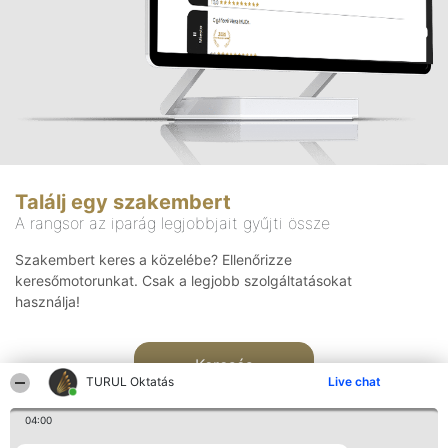
Találj egy szakembert
A rangsor az iparág legjobbjait gyűjti össze
Szakembert keres a közelébe? Ellenőrizze
keresőmotorunkat. Csak a legjobb szolgáltatásokat
használja!
Keresés
TURUL Oktatás
Live chat
04:00