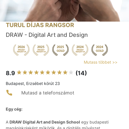
TURUL DÍJAS RANGSOR
DRAW - Digital Art and Design
Mutass többet >>
8.9
(14)
Budapest, Erzsébet körút 23
Mutasd a telefonszámot
Egy cég:
A
DRAW Digital Art and Design School
egy budapesti
magániskolaként működik, és a digitális művészet,