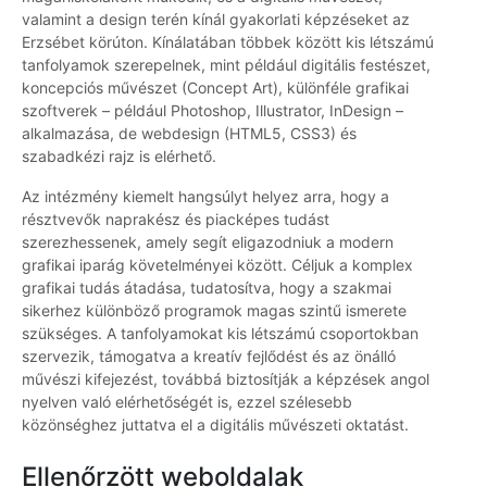
valamint a design terén kínál gyakorlati képzéseket az
Erzsébet körúton. Kínálatában többek között kis létszámú
tanfolyamok szerepelnek, mint például digitális festészet,
koncepciós művészet (Concept Art), különféle grafikai
szoftverek – például Photoshop, Illustrator, InDesign –
alkalmazása, de webdesign (HTML5, CSS3) és
szabadkézi rajz is elérhető.
Az intézmény kiemelt hangsúlyt helyez arra, hogy a
résztvevők naprakész és piacképes tudást
szerezhessenek, amely segít eligazodniuk a modern
grafikai iparág követelményei között. Céljuk a komplex
grafikai tudás átadása, tudatosítva, hogy a szakmai
sikerhez különböző programok magas szintű ismerete
szükséges. A tanfolyamokat kis létszámú csoportokban
szervezik, támogatva a kreatív fejlődést és az önálló
művészi kifejezést, továbbá biztosítják a képzések angol
nyelven való elérhetőségét is, ezzel szélesebb
közönséghez juttatva el a digitális művészeti oktatást.
Ellenőrzött weboldalak