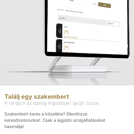
Találj egy szakembert
A rangsor az iparág legjobbjait gyűjti össze
Szakembert keres a közelébe? Ellenőrizze
keresőmotorunkat. Csak a legjobb szolgáltatásokat
használja!