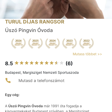
TURUL DÍJAS RANGSOR
Úszó Pingvin Óvoda
Mutass többet >>
8.5
(6)
Budapest, Margisziget Nemzeti Sportuszoda
Mutasd a telefonszámot
Egy cég:
A
Úszó Pingvin Óvoda
már 1991 óta fogadja a
kisgyermekeket Budapest szívében, a Margitsziget