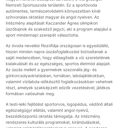
Nemzeti Sportuszoda területén. Ez a sportóvoda
autómentes, természetvédelmi környezetben kínál
színvonalas oktatást magyar és angol nyelven. Az
intézmény alapítását Kaczander Ágnes olimpikon
úszóbajnok és szakedző jegyzi, aki a program alapjául a
sport mindennapi szerepét választotta.
Az óvoda nevelési filozófiája országosan is egyedülálló,
hiszen minden napra úszásfoglalkozást biztosítanak a
saját medencében, hogy elősegítsék a víz szeretetének
kialakulását és az egészséges, sportos életmód alapjait.
Az úszás mellett a gyermekek szezonális jég- és
görkorcsolyaoktatásban, tornában, labdajátékokban,
valamint vízilabda-előkészítő foglalkozásokban vehetnek
részt, amelyek szakképzett edzők vezetésével, játékos
formában valósulnak meg.
A testi-lelki fejlődést sportorvos, logopédus, védőnő általi
egészségügyi ellátás, valamint angol nyelvű,
beszédközpontú oktatás támogatja. Az intézmény
rendszeres kulturális programokat, kirándulásokat,