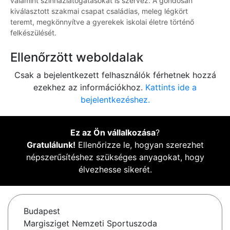
valamint színházlátogatásokat is szervez. A gondosan
kiválasztott szakmai csapat családias, meleg légkört
teremt, megkönnyítve a gyerekek iskolai életre történő
felkészülését.
Ellenőrzött weboldalak
Csak a bejelentkezett felhasználók férhetnek hozzá
ezekhez az információkhoz.
Kattints ide a
bejelentkezéshez.
Ez az Ön vállalkozása
?
Gratulálunk!
Ellenőrizze le, hogyan szerezhet
népszerűsítéshez szükséges anyagokat, hogy
élvezhesse sikerét.
Budapest
Margisziget Nemzeti Sportuszoda