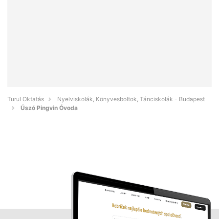
Turul Oktatás
Nyelviskolák, Könyvesboltok, Tánciskolák - Budapest
Úszó Pingvin Óvoda