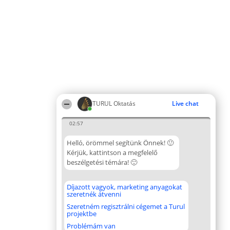
TURUL Oktatás
Live chat
02:57
Helló, örömmel segítünk Önnek! 🙂
Kérjük, kattintson a megfelelő
beszélgetési témára! 🙂
Díjazott vagyok, marketing anyagokat
szeretnék átvenni
Szeretném regisztrálni cégemet a Turul
projektbe
Problémám van