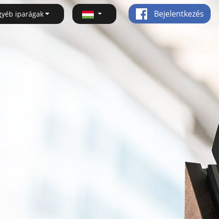
Bejelentkezés
gyéb iparágak