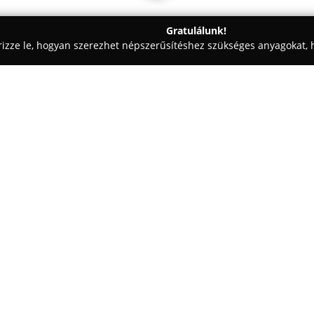
Gratulálunk!
rizze le, hogyan szerezhet népszerűsítéshez szükséges anyagokat, h
iskolák - Budapest
Lepke-lak Montessori Családi Bölcsőde
őde
Egy cég:
A
Lepke-lak Montessori Csalá
barátságos, otthonos környezete
intézmény Montessori pedagógi
arra, hogy saját tempójukban f
Mutass többet >>
kis létszámú csoportok személy
maximális figyelembevételét te
helyeznek a mindennapi fejlesz
A délelőttök során a gyermekek 