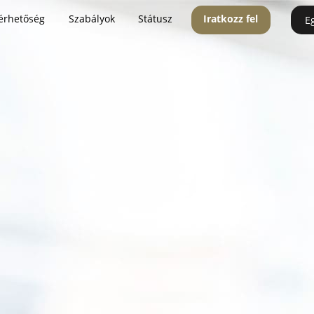
érhetőség
Szabályok
Státusz
Iratkozz fel
E