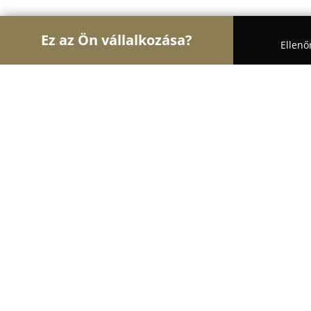
Ez az Ön vállalkozása?
Ellenő
Turul Oktatás
Nyelviskolák, Könyvesboltok, Tánc
Lepke-lak Montessori Családi Bölcs
8.8
(26)
Budapest, Ferenc tér 13. 2/8.
Mutasd a telefonszámot