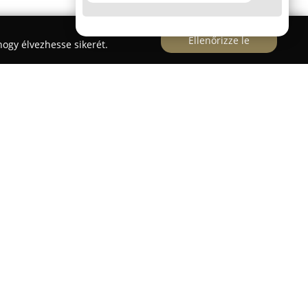
Ellenőrizze le
ogy élvezhesse sikerét.
di Bölcsőde
Budapest Ferenc terén működik,
t biztosítva a 3 év alatti gyermekek számára. Az
át alkalmaz, lehetőséget nyújtva a gyerekeknek
ejlődjenek egy biztonságos, ösztönző légkörben. A
re szabott figyelmet és az egyéni igények
szik lehetővé. Szakképzett gondozók hangsúlyt
tésre a gyermekfelügyelet mellett.
tágas, zárt és biztonságos belső kertben tölthetik