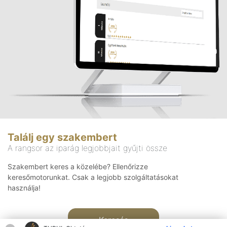
Találj egy szakembert
A rangsor az iparág legjobbjait gyűjti össze
Szakembert keres a közelébe? Ellenőrizze
keresőmotorunkat. Csak a legjobb szolgáltatásokat
használja!
Keresés