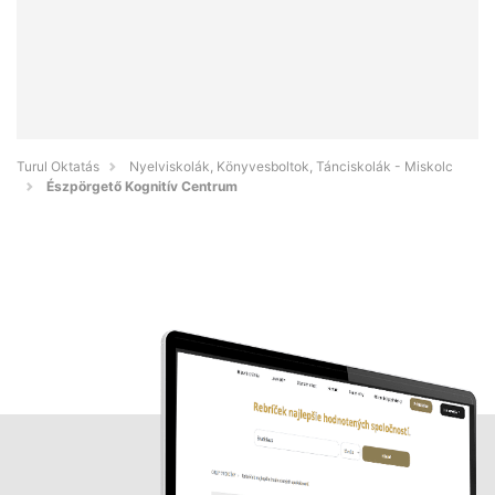
Turul Oktatás
Nyelviskolák, Könyvesboltok, Tánciskolák - Miskolc
Észpörgető Kognitív Centrum