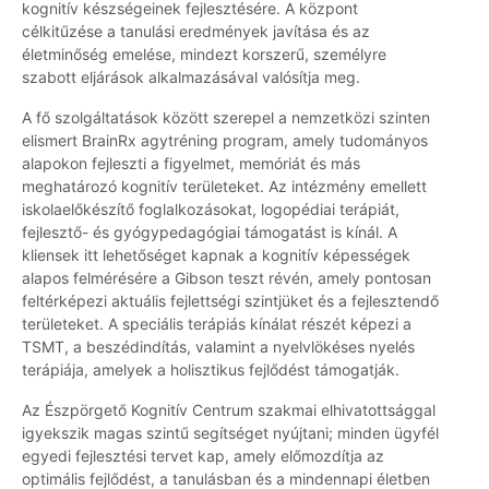
kognitív készségeinek fejlesztésére. A központ
célkitűzése a tanulási eredmények javítása és az
életminőség emelése, mindezt korszerű, személyre
szabott eljárások alkalmazásával valósítja meg.
A fő szolgáltatások között szerepel a nemzetközi szinten
elismert BrainRx agytréning program, amely tudományos
alapokon fejleszti a figyelmet, memóriát és más
meghatározó kognitív területeket. Az intézmény emellett
iskolaelőkészítő foglalkozásokat, logopédiai terápiát,
fejlesztő- és gyógypedagógiai támogatást is kínál. A
kliensek itt lehetőséget kapnak a kognitív képességek
alapos felmérésére a Gibson teszt révén, amely pontosan
feltérképezi aktuális fejlettségi szintjüket és a fejlesztendő
területeket. A speciális terápiás kínálat részét képezi a
TSMT, a beszédindítás, valamint a nyelvlökéses nyelés
terápiája, amelyek a holisztikus fejlődést támogatják.
Az Észpörgető Kognitív Centrum szakmai elhivatottsággal
igyekszik magas szintű segítséget nyújtani; minden ügyfél
egyedi fejlesztési tervet kap, amely előmozdítja az
optimális fejlődést, a tanulásban és a mindennapi életben