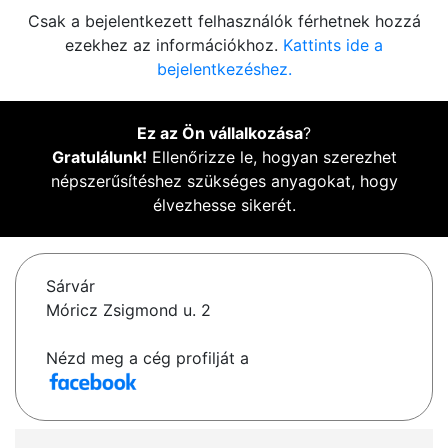
Csak a bejelentkezett felhasználók férhetnek hozzá
ezekhez az információkhoz.
Kattints ide a
bejelentkezéshez.
Ez az Ön vállalkozása
?
Gratulálunk!
Ellenőrizze le, hogyan szerezhet
népszerűsítéshez szükséges anyagokat, hogy
élvezhesse sikerét.
Sárvár
Móricz Zsigmond u. 2
Nézd meg a cég profilját a