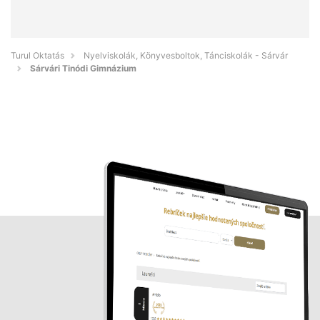
Turul Oktatás
Nyelviskolák, Könyvesboltok, Tánciskolák - Sárvár
Sárvári Tinódi Gimnázium