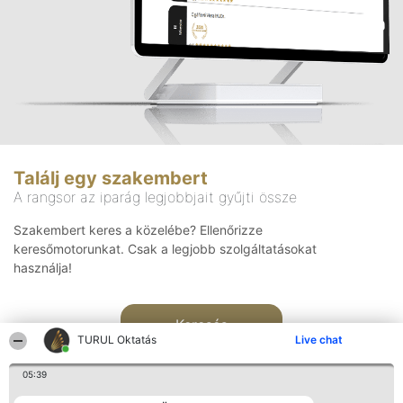
Találj egy szakembert
A rangsor az iparág legjobbjait gyűjti össze
Szakembert keres a közelébe? Ellenőrizze
keresőmotorunkat. Csak a legjobb szolgáltatásokat
használja!
Keresés
TURUL Oktatás
Live chat
05:39