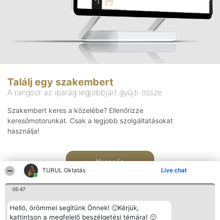
Találj egy szakembert
A rangsor az iparág legjobbjait gyűjti össze
Szakembert keres a közelébe? Ellenőrizze
keresőmotorunkat. Csak a legjobb szolgáltatásokat
használja!
Keresés
TURUL Oktatás
Live chat
05:47
Helló, örömmel segítünk Önnek! 🙂Kérjük,
kattintson a megfelelő beszélgetési témára! 🙂