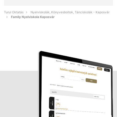
Turul Oktatás
Nyelviskolák, Könyvesboltok, Tánciskolák - Kaposvár
Family Nyelviskola Kaposvár