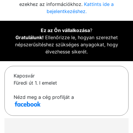
ezekhez az információkhoz.
Kattints ide a
bejelentkezéshez.
Ez az Ön vállalkozása
?
Gratulálunk!
Ellenőrizze le, hogyan szerezhet
népszerűsítéshez szükséges anyagokat, hogy
élvezhesse sikerét.
Kaposvár
Füredi út 1. I emelet
Nézd meg a cég profilját a