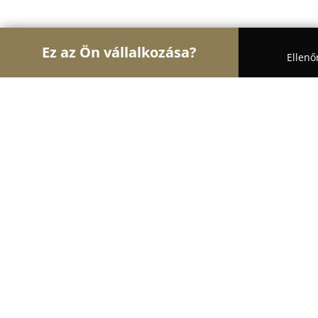
Ez az Ön vállalkozása?
Ellenő
Turul Oktatás
Nyelviskolák, Könyvesboltok, Tánc
Kaposztasmegyeri Nyelviskola
8.7
(9)
Budapest, Bőröndös utca 7. Fsz. Ü1.