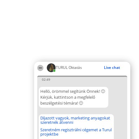
TURUL Oktatás
Live chat
02:49
Helló, örömmel segítünk Önnek! 🙂
Kérjük, kattintson a megfelelő
beszélgetési témára! 🙂
Díjazott vagyok, marketing anyagokat
szeretnék átvenni
Szeretném regisztrálni cégemet a Turul
projektbe