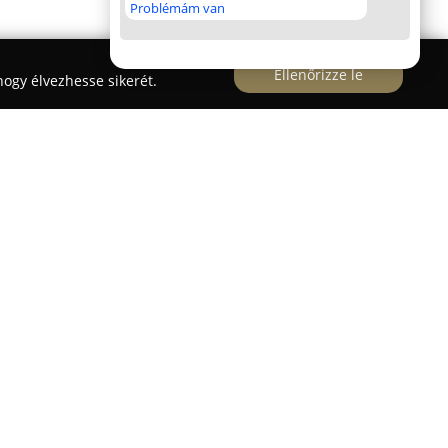
Problémám van
Ellenőrizze le
ogy élvezhesse sikerét.
la
egy családi tulajdonban álló oktatási
emélyre szabott, odafigyelő támogatással segíti a
a, hogy túllépjen a hagyományos tanítási
tetve minden tanuló — legyen gyermek vagy
jóllétére.
vi angol tanárok és anyanyelvi szinten beszélő
zámú csoportokban tanítanak. Az ilyen csoportok