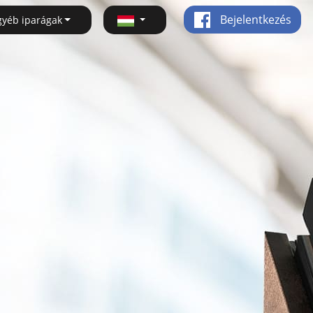
Bejelentkezés
gyéb iparágak