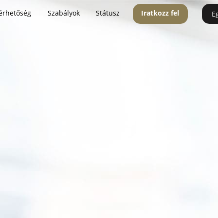
érhetőség
Szabályok
Státusz
Iratkozz fel
E