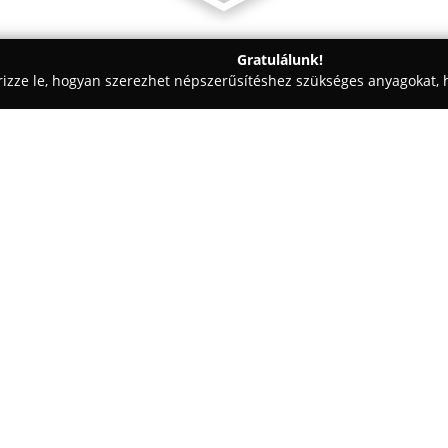
Gratulálunk!
rizze le, hogyan szerezhet népszerűsítéshez szükséges anyagokat, h
iskolák - Budapest
Kaposztasmegyeri Nyelviskola
Egy cég:
A
Káposztásmegyeri Nyelvisko
intézmény, amely a diákokat sz
nyelvtanulásban. Az iskola célj
élményen, külön hangsúlyt fek
Mutass többet >>
felnőtt — egyéni fejlődésére és 
Az oktatás fő pillérét anyanyel
oktatók jelentik, akik kis léts