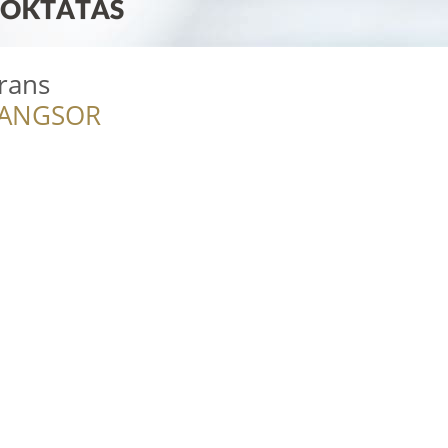
rans
RANGSOR