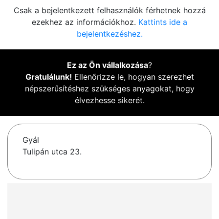
Csak a bejelentkezett felhasználók férhetnek hozzá
ezekhez az információkhoz.
Kattints ide a
bejelentkezéshez.
Ez az Ön vállalkozása
?
Gratulálunk!
Ellenőrizze le, hogyan szerezhet
népszerűsítéshez szükséges anyagokat, hogy
élvezhesse sikerét.
Gyál
Tulipán utca 23.