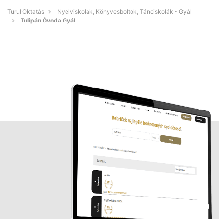
Turul Oktatás
Nyelviskolák, Könyvesboltok, Tánciskolák - Gyál
Tulipán Óvoda Gyál