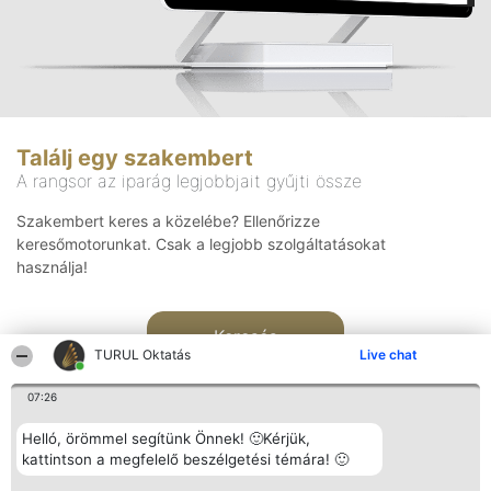
Találj egy szakembert
A rangsor az iparág legjobbjait gyűjti össze
Szakembert keres a közelébe? Ellenőrizze
keresőmotorunkat. Csak a legjobb szolgáltatásokat
használja!
Keresés
TURUL Oktatás
Live chat
07:26
Helló, örömmel segítünk Önnek! 🙂Kérjük,
kattintson a megfelelő beszélgetési témára! 🙂