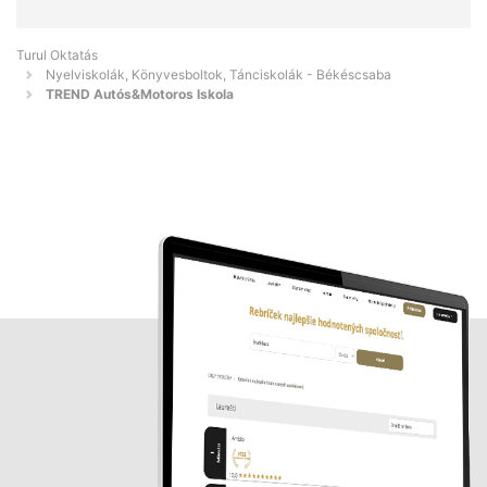
Turul Oktatás
Nyelviskolák, Könyvesboltok, Tánciskolák - Békéscsaba
TREND Autós&Motoros Iskola