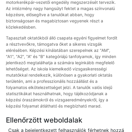
motorkerékpár-vezetői engedély megszerzését tervezik.
Az intézmény nagy hangsúlyt fektet a magas színvonalú
képzésre, elősegítve a tanulókat abban, hogy
biztonságosan és magabiztosan vegyenek részt a
közlekedésben.
Tapasztalt oktatókból álló csapata egyéni figyelmet fordít
a résztvevőkre, támogatva őket a sikeres vizsgák
elérésében. Képzési kínálatában szerepelnek az "AM",
"A1", "A2", "A" és "B" kategóriájú tanfolyamok, így minden
jelentkező megtalálhatja a számára leginkább megfelelő
lehetőséget. Az iskola kiemelkedő vizsgasikerességi
mutatókkal rendelkezik, különösen a gyakorlati oktatás
területén, ami a professzionális hozzáállást és a
folyamatos elkötelezettséget jelzi. A tanulók valós idejű
statisztikákat használhatnak, hogy tájékozódjanak a
képzési óraszámokról és vizsgaeredményekről, így a
képzési folyamat átlátható és megbízható marad.
Ellenőrzött weboldalak
Csak a bejelentkezett felhasználók férhetnek hozzá