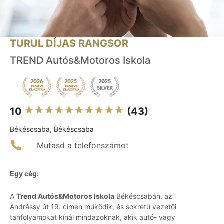
TURUL DÍJAS RANGSOR
TREND Autós&Motoros Iskola
10
(43)
Békéscsaba, Békéscsaba
Mutasd a telefonszámot
Egy cég:
A
Trend Autós&Motoros Iskola
Békéscsabán, az
Andrássy út 19. címen működik, és sokrétű vezetői
tanfolyamokat kínál mindazoknak, akik autó- vagy