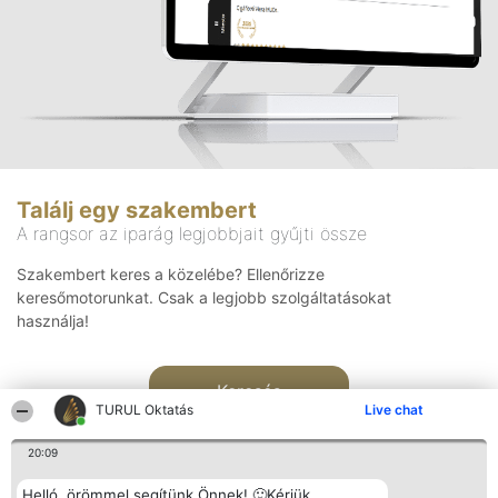
Találj egy szakembert
A rangsor az iparág legjobbjait gyűjti össze
Szakembert keres a közelébe? Ellenőrizze
keresőmotorunkat. Csak a legjobb szolgáltatásokat
használja!
Keresés
TURUL Oktatás
Live chat
20:09
Helló, örömmel segítünk Önnek! 🙂Kérjük,