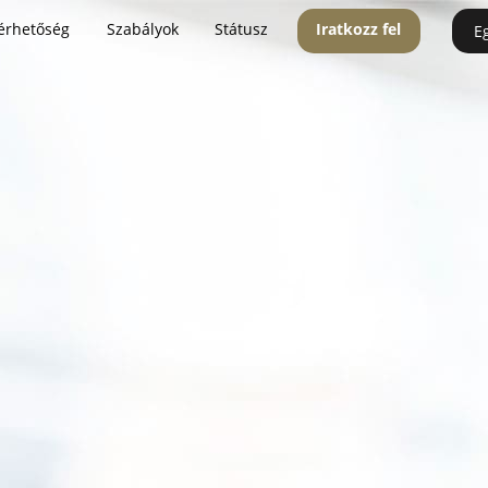
érhetőség
Szabályok
Státusz
Iratkozz fel
E