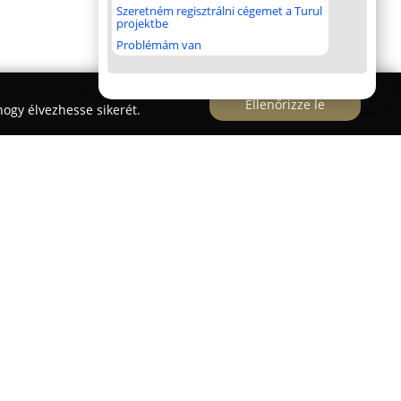
Szeretném regisztrálni cégemet a Turul
projektbe
Problémám van
Ellenőrizze le
ogy élvezhesse sikerét.
tylers
2010 óta nyújt kiemelkedő színvonalú
jötte Gyöngyösi Mariann nevéhez fűződik, aki a
ti meg az összeköttetést a táncterápia és az
t fő profilja a streetdance stílusok
nböző szinteken — amatőr, hobbi, művészi és