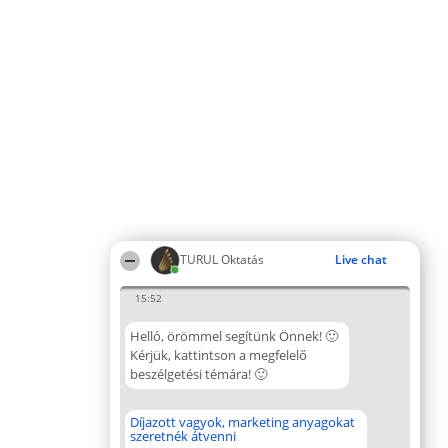
TURUL Oktatás
Live chat
15:52
Helló, örömmel segítünk Önnek! 🙂
Kérjük, kattintson a megfelelő
beszélgetési témára! 🙂
Díjazott vagyok, marketing anyagokat
szeretnék átvenni