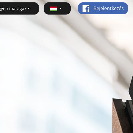
Bejelentkezés
gyéb iparágak