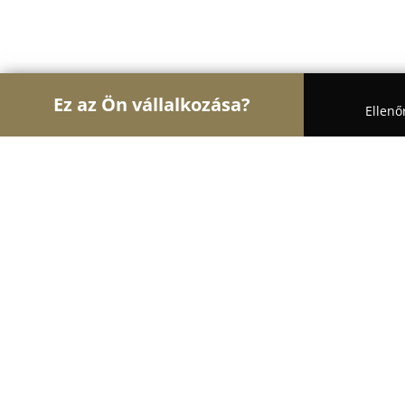
Ez az Ön vállalkozása?
Ellenő
Turul Oktatás
Nyelviskolák, Könyvesboltok, Tánc
Harmónia-Dance Stylers
9.9
(86)