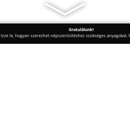
Gratulálunk!
rizze le, hogyan szerezhet népszerűsítéshez szükséges anyagokat, h
iskolák - Debrecen
Harmónia-Dance Stylers
Egy cég:
A debreceni
Harmónia-Dance S
táncoktatást. Az együttes létre
táncművészeten keresztül terem
önmegvalósítás között. A társula
Mutass többet >>
megismertetése, valamint külö
verseny — történő táncoktatás.