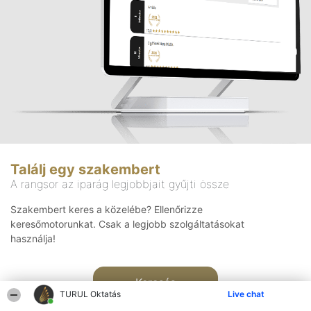
Találj egy szakembert
A rangsor az iparág legjobbjait gyűjti össze
Szakembert keres a közelébe? Ellenőrizze
keresőmotorunkat. Csak a legjobb szolgáltatásokat
használja!
Keresés
TURUL Oktatás
Live chat