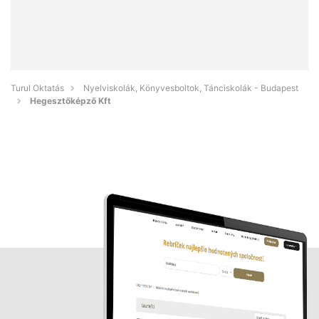
Turul Oktatás
Nyelviskolák, Könyvesboltok, Tánciskolák - Budapest
Hegesztőképző Kft