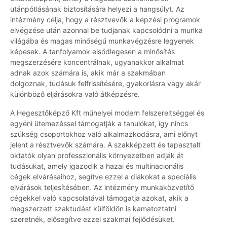
utánpótlásának biztosítására helyezi a hangsúlyt. Az
intézmény célja, hogy a résztvevők a képzési programok
elvégzése után azonnal be tudjanak kapcsolódni a munka
világába és magas minőségű munkavégzésre legyenek
képesek. A tanfolyamok elsődlegesen a minősítés
megszerzésére koncentrálnak, ugyanakkor alkalmat
adnak azok számára is, akik már a szakmában
dolgoznak, tudásuk felfrissítésére, gyakorlásra vagy akár
különböző eljárásokra való átképzésre.
A Hegesztőképző Kft műhelyei modern felszereltséggel és
egyéni ütemezéssel támogatják a tanulókat, így nincs
szükség csoportokhoz való alkalmazkodásra, ami előnyt
jelent a résztvevők számára. A szakképzett és tapasztalt
oktatók olyan professzionális környezetben adják át
tudásukat, amely igazodik a hazai és multinacionális
cégek elvárásaihoz, segítve ezzel a diákokat a speciális
elvárások teljesítésében. Az intézmény munkaközvetítő
cégekkel való kapcsolatával támogatja azokat, akik a
megszerzett szaktudást külföldön is kamatoztatni
szeretnék, elősegítve ezzel szakmai fejlődésüket.