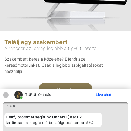
Találj egy szakembert
A rangsor az iparág legjobbjait gyűjti össze
Szakembert keres a közelébe? Ellenőrizze
keresőmotorunkat. Csak a legjobb szolgáltatásokat
használja!
Keresés
TURUL Oktatás
Live chat
18:39
Helló, örömmel segítünk Önnek! 🙂Kérjük,
kattintson a megfelelő beszélgetési témára! 🙂