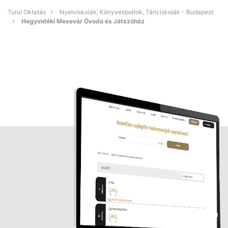
Turul Oktatás
Nyelviskolák, Könyvesboltok, Tánciskolák - Budapest
Hegyvidéki Mesevár Óvoda és Játszóház