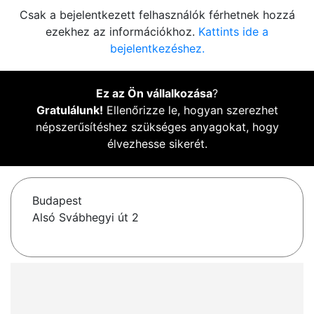
Csak a bejelentkezett felhasználók férhetnek hozzá
ezekhez az információkhoz.
Kattints ide a
bejelentkezéshez.
Ez az Ön vállalkozása
?
Gratulálunk!
Ellenőrizze le, hogyan szerezhet
népszerűsítéshez szükséges anyagokat, hogy
élvezhesse sikerét.
Budapest
Alsó Svábhegyi út 2