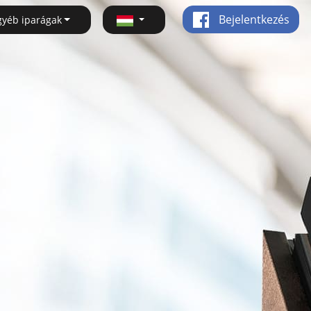
Bejelentkezés
gyéb iparágak