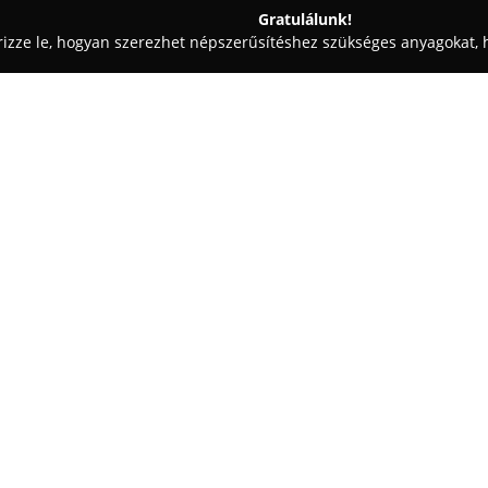
Gratulálunk!
rizze le, hogyan szerezhet népszerűsítéshez szükséges anyagokat, h
iskolák - Budapest
imPro
Egy cég:
imPro
már tizenöt éve kínál ma
Budapesten, a Logodi utca 34/A
számára elérhető, akik szeretn
területein, beleértve a produce
Mutass többet >>
alkalmazott zenét.
A tanári csapat tagjai aktív ze
ismeretekkel támogatják a diákok
hogy a tanulók releváns, azonn
intézmény nem csupán oktatási