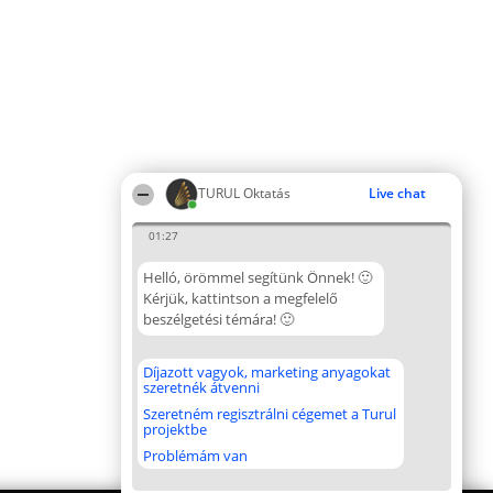
TURUL Oktatás
Live chat
01:27
Helló, örömmel segítünk Önnek! 🙂
Kérjük, kattintson a megfelelő
beszélgetési témára! 🙂
Díjazott vagyok, marketing anyagokat
szeretnék átvenni
Szeretném regisztrálni cégemet a Turul
projektbe
Problémám van