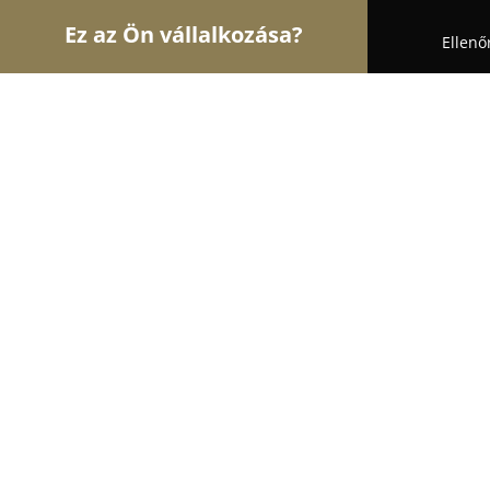
Ez az Ön vállalkozása?
Ellenő
Turul Oktatás
Nyelviskolák, Könyvesboltok, Tánc
imPro
9.2
(95)
Budapest, Logodi utca 34/A II. em.
Mutasd a telefonszámot