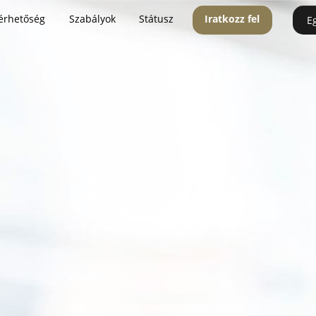
érhetőség
Szabályok
Státusz
Iratkozz fel
E