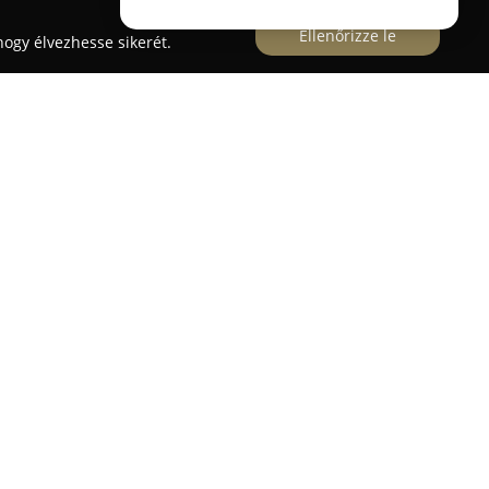
Ellenőrizze le
ogy élvezhesse sikerét.
gas színvonalú elektronikus zenei oktatást
 szám alatt. Az oktatási intézmény mindazok
ének elmélyülni az elektronikus zene különböző
ri munkát, a hangszeres alkotást vagy az
nészek, akik naprakész technológiai és iparági
at. Ez a gyakorlatorientált szemlélet biztosítja,
al használható készségeket szerezzenek. Az
 központ, hanem egy élő, több mint ötszáz tagot