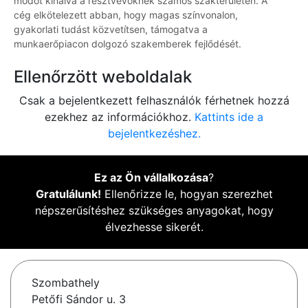
módot kínálva a résztvevőknek számos szakterületen. A
cég elkötelezett abban, hogy magas színvonalon,
gyakorlati tudást közvetítsen, támogatva a
munkaerőpiacon dolgozó szakemberek fejlődését.
Ellenőrzött weboldalak
Csak a bejelentkezett felhasználók férhetnek hozzá
ezekhez az információkhoz.
Kattints ide a
bejelentkezéshez.
Ez az Ön vállalkozása
?
Gratulálunk!
Ellenőrizze le, hogyan szerezhet
népszerűsítéshez szükséges anyagokat, hogy
élvezhesse sikerét.
Szombathely
Petőfi Sándor u. 3