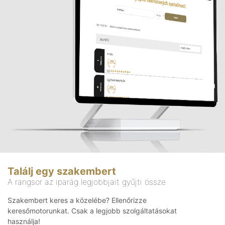
Találj egy szakembert
A rangsor az iparág legjobbjait gyűjti össze
Szakembert keres a közelébe? Ellenőrizze
keresőmotorunkat. Csak a legjobb szolgáltatásokat
használja!