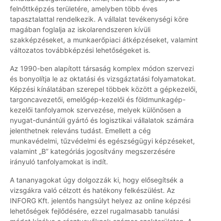
felnőttképzés területére, amelyben több éves
tapasztalattal rendelkezik. A vállalat tevékenységi köre
magában foglalja az iskolarendszeren kívüli
szakképzéseket, a munkaerőpiaci átképzéseket, valamint
változatos továbbképzési lehetőségeket is.
Az 1990-ben alapított társaság komplex módon szervezi
és bonyolítja le az oktatási és vizsgáztatási folyamatokat.
Képzési kínálatában szerepel többek között a gépkezelői,
targoncavezetői, emelőgép-kezelői és földmunkagép-
kezelői tanfolyamok szervezése, melyek különösen a
nyugat-dunántúli gyártó és logisztikai vállalatok számára
jelenthetnek releváns tudást. Emellett a cég
munkavédelmi, tűzvédelmi és egészségügyi képzéseket,
valamint „B” kategóriás jogosítvány megszerzésére
irányuló tanfolyamokat is indít.
A tananyagokat úgy dolgozzák ki, hogy elősegítsék a
vizsgákra való célzott és hatékony felkészülést. Az
INFORG Kft. jelentős hangsúlyt helyez az online képzési
lehetőségek fejlődésére, ezzel rugalmasabb tanulási