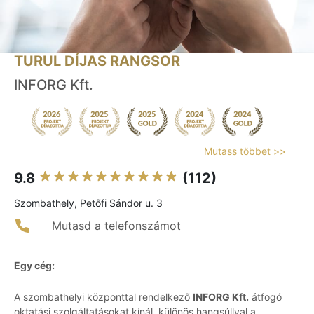
TURUL DÍJAS RANGSOR
INFORG Kft.
Mutass többet >>
9.8
(112)
Szombathely, Petőfi Sándor u. 3
Mutasd a telefonszámot
Egy cég:
A szombathelyi központtal rendelkező
INFORG Kft.
átfogó
oktatási szolgáltatásokat kínál, különös hangsúllyal a