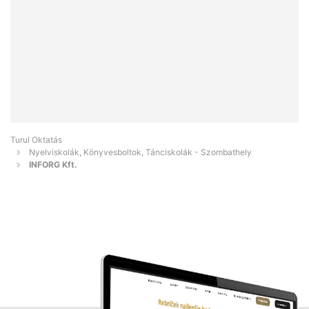
Turul Oktatás
Nyelviskolák, Könyvesboltok, Tánciskolák - Szombathely
INFORG Kft.