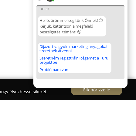
03:33
Helló, örömmel segítünk Önnek! 🙂
Kérjük, kattintson a megfelelő
beszélgetési témára! 🙂
Díjazott vagyok, marketing anyagokat
szeretnék átvenni
Szeretném regisztrálni cégemet a Turul
projektbe
Problémám van
Ellenőrizze le
ogy élvezhesse sikerét.