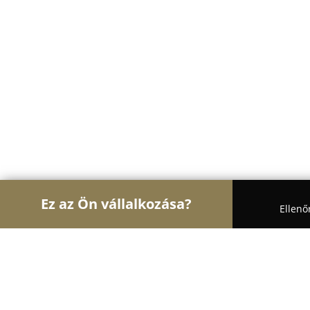
Ez az Ön vállalkozása?
Ellenő
Turul Oktatás
Nyelviskolák, Könyvesboltok, Tánci