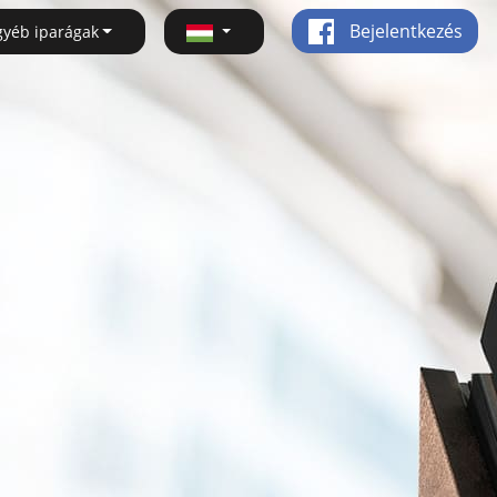
Bejelentkezés
gyéb iparágak