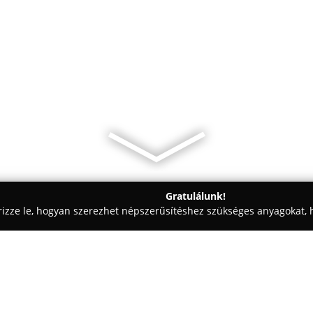
Gratulálunk!
rizze le, hogyan szerezhet népszerűsítéshez szükséges anyagokat, h
skolák - Eger
International House Budapest Nyelviskola