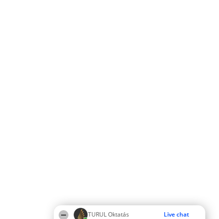
TURUL Oktatás
Live chat