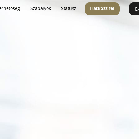
érhetőség
Szabályok
Státusz
Iratkozz fel
E