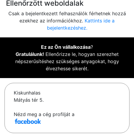
Ellenőrzött weboldalak
Csak a bejelentkezett felhasználók férhetnek hozzá
ezekhez az információkhoz.
Kattints ide a
bejelentkezéshez.
Ez az Ön vállalkozása
?
Gratulálunk!
Ellenőrizze le, hogyan szerezhet
népszerűsítéshez szükséges anyagokat, hogy
élvezhesse sikerét.
Kiskunhalas
Mátyás tér 5.
Nézd meg a cég profilját a