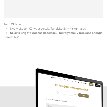
Turul Oktatás
Nyelviskolák, Könyvesboltok, Tánciskolák - Kiskunhalas
Szlávik Brigitta Access kezelések, tanfolyamok / Deeksha energia,
meditáció