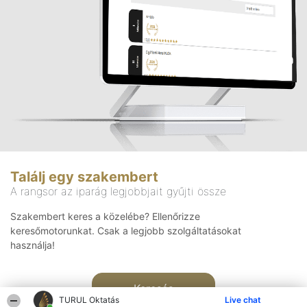
Találj egy szakembert
A rangsor az iparág legjobbjait gyűjti össze
Szakembert keres a közelébe? Ellenőrizze
keresőmotorunkat. Csak a legjobb szolgáltatásokat
használja!
Keresés
TURUL Oktatás
Live chat