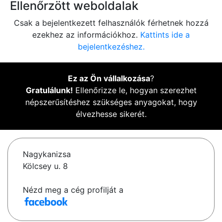
Ellenőrzött weboldalak
Csak a bejelentkezett felhasználók férhetnek hozzá
ezekhez az információkhoz.
Kattints ide a
bejelentkezéshez.
Ez az Ön vállalkozása
?
Gratulálunk!
Ellenőrizze le, hogyan szerezhet
népszerűsítéshez szükséges anyagokat, hogy
élvezhesse sikerét.
Nagykanizsa
Kölcsey u. 8
Nézd meg a cég profilját a