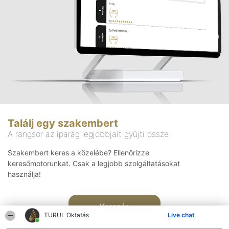
Találj egy szakembert
A rangsor az iparág legjobbjait gyűjti össze
Szakembert keres a közelébe? Ellenőrizze
keresőmotorunkat. Csak a legjobb szolgáltatásokat
használja!
Keresés
TURUL Oktatás
Live chat