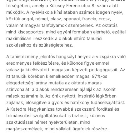
térségében, amely a Kölcsey Ferenc utca 8. szám alatt
működik. A nyelviskola kínálatában számos idegen nyelv,
köztük angol, német, olasz, spanyol, francia, orosz,
valamint magyar tanfolyamok szerepelnek. Az oktatás
mind kiscsoportos, mind egyéni formában elérhető, ezáltal
maximálisan illeszkedik a diákok eltérő tanulási
szokásaihoz és szükségleteihez.
A tanintézmény jelentős hangsúlyt helyez a vizsgákra való
eredményes felkészítésre, és különös figyelemmel
választja ki elhivatott, magasan képzett pedagógusait. Az
itt tanulók körében kiemelkedően magas, 97%-os
elégedettségi arány mutatja az oktatás magas
színvonalát, a diákok rendszeresen ajánlják az iskolát
mások számára is. Az órák nyitott, inspiráló légkörben
zajlanak, elősegítve a gyors és hatékony tudáselsajátítást.
A Katedra Nagykanizsa továbbá szakszerű fordítási és
tolmácsolási szolgáltatásokat is biztosít, különös
szaktudással német nyelvterületen, mind
magánszemélyek, mind vállalati ügyfelek részére.