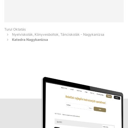
Turul Oktatás
Nyelviskolák, Könyvesboltok, Tánciskolák - Nagykanizsa
Katedra Nagykanizsa