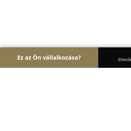
Ez az Ön vállalkozása?
Ellenő
Turul Oktatás
Nyelviskolák, Könyvesboltok, Tánc
Járdányi Pál Zeneiskola