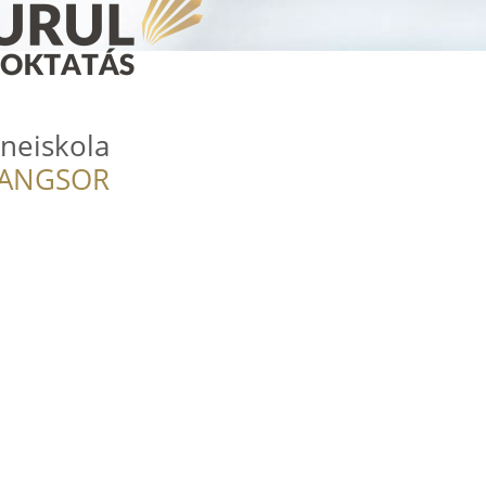
eneiskola
RANGSOR