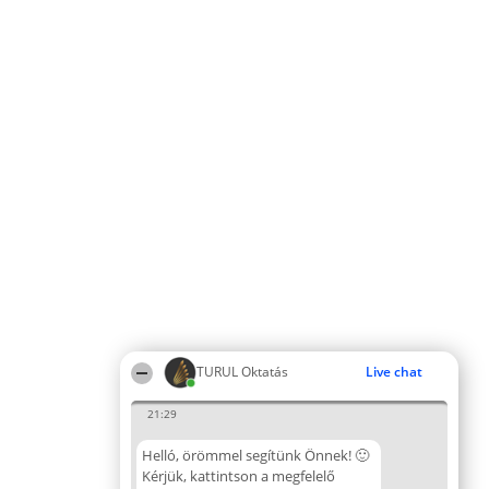
TURUL Oktatás
Live chat
21:29
Helló, örömmel segítünk Önnek! 🙂
Kérjük, kattintson a megfelelő