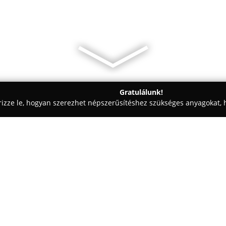
Gratulálunk!
rizze le, hogyan szerezhet népszerűsítéshez szükséges anyagokat, h
iskolák - Budapest
Járdányi Pál Zeneiskola
Egy cég:
A
Járdányi Pál Zeneiskola
Budap
művészeti oktatás keretében m