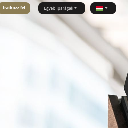
Iratkozz fel
Egyéb iparágak