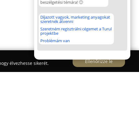
beszélgetési témára! 🙂
Díjazott vagyok, marketing anyagokat
szeretnék átvenni
Szeretném regisztrálni cégemet a Turul
projektbe
Problémám van
Ellenőrizze le
ogy élvezhesse sikerét.
est II. kerületében található, ahol alapfokú
űködik, jelentős hagyományokkal. Az intézmény