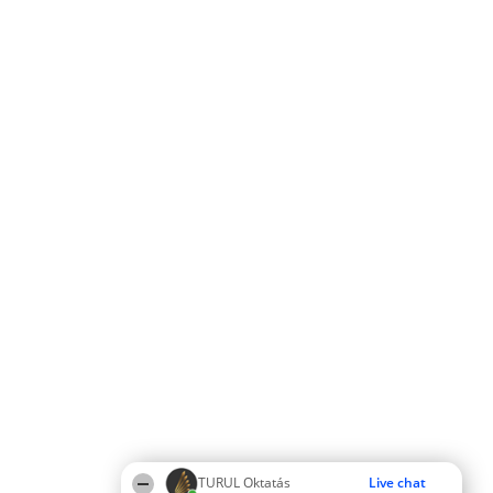
TURUL Oktatás
Live chat