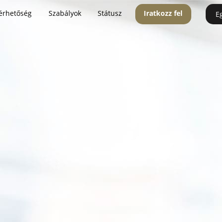
érhetőség
Szabályok
Státusz
Iratkozz fel
E