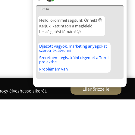
08:34
Helló, örömmel segítünk Önnek! 🙂
Kérjük, kattintson a megfelelő
beszélgetési témára! 🙂
Díjazott vagyok, marketing anyagokat
szeretnék átvenni
Szeretném regisztrálni cégemet a Turul
projektbe
Problémám van
Ellenőrizze le
ogy élvezhesse sikerét.