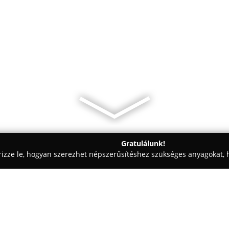
Gratulálunk!
rizze le, hogyan szerezhet népszerűsítéshez szükséges anyagokat, h
iskolák - Budapest
Csip-Csup Csodák Magánóvoda