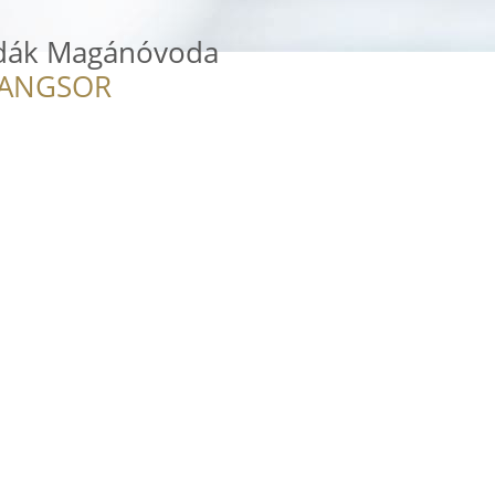
odák Magánóvoda
RANGSOR