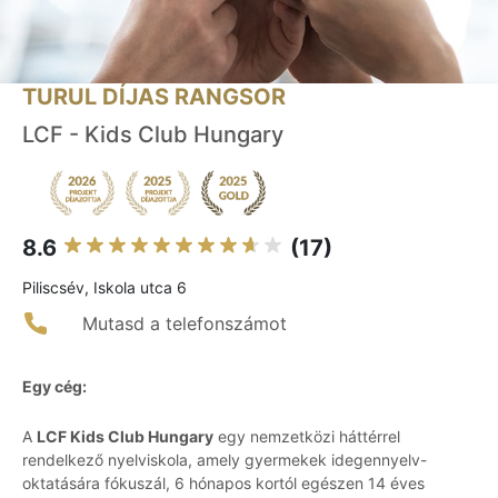
TURUL DÍJAS RANGSOR
LCF - Kids Club Hungary
8.6
(17)
Piliscsév, Iskola utca 6
Mutasd a telefonszámot
Egy cég:
A
LCF Kids Club Hungary
egy nemzetközi háttérrel
rendelkező nyelviskola, amely gyermekek idegennyelv-
oktatására fókuszál, 6 hónapos kortól egészen 14 éves