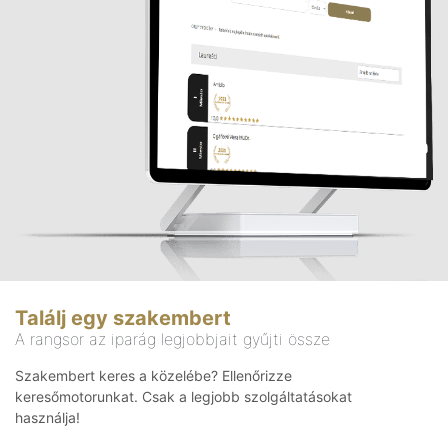
Találj egy szakembert
A rangsor az iparág legjobbjait gyűjti össze
Szakembert keres a közelébe? Ellenőrizze
keresőmotorunkat. Csak a legjobb szolgáltatásokat
használja!