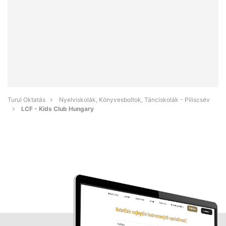
Turul Oktatás
Nyelviskolák, Könyvesboltok, Tánciskolák - Piliscsév
LCF - Kids Club Hungary