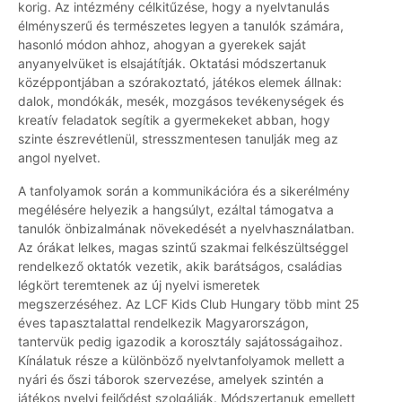
korig. Az intézmény célkitűzése, hogy a nyelvtanulás
élményszerű és természetes legyen a tanulók számára,
hasonló módon ahhoz, ahogyan a gyerekek saját
anyanyelvüket is elsajátítják. Oktatási módszertanuk
középpontjában a szórakoztató, játékos elemek állnak:
dalok, mondókák, mesék, mozgásos tevékenységek és
kreatív feladatok segítik a gyermekeket abban, hogy
szinte észrevétlenül, stresszmentesen tanulják meg az
angol nyelvet.
A tanfolyamok során a kommunikációra és a sikerélmény
megélésére helyezik a hangsúlyt, ezáltal támogatva a
tanulók önbizalmának növekedését a nyelvhasználatban.
Az órákat lelkes, magas szintű szakmai felkészültséggel
rendelkező oktatók vezetik, akik barátságos, családias
légkört teremtenek az új nyelvi ismeretek
megszerzéséhez. Az LCF Kids Club Hungary több mint 25
éves tapasztalattal rendelkezik Magyarországon,
tantervük pedig igazodik a korosztály sajátosságaihoz.
Kínálatuk része a különböző nyelvtanfolyamok mellett a
nyári és őszi táborok szervezése, amelyek szintén a
játékos nyelvi fejlődést szolgálják. Módszertanuk emellett