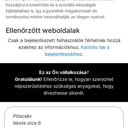
hozzájárul a kreativitás és a szociális készségek
fejlődéséhez is, így a gyerekek magabiztosan és
természetes módon használhatják az idegen nyelvet.
Ellenőrzött weboldalak
Csak a bejelentkezett felhasználók férhetnek hozzá
ezekhez az információkhoz.
Kattints ide a
bejelentkezéshez.
Ez az Ön vállalkozása
?
Gratulálunk!
Ellenőrizze le, hogyan szerezhet
népszerűsítéshez szükséges anyagokat, hogy
élvezhesse sikerét.
Piliscsév
Iskola utca 6