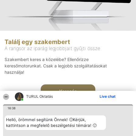
Találj egy szakembert
A rangsor az iparág legjobbjait gyűjti össze
Szakembert keres a közelébe? Ellenőrizze
keresőmotorunkat. Csak a legjobb szolgáltatásokat
használja!
Keresés
TURUL Oktatás
Live chat
16:38
Helló, örömmel segítünk Önnek! 🙂Kérjük,
kattintson a megfelelő beszélgetési témára! 🙂
Rangsorszervező
Népszavazás
Elérhetőség