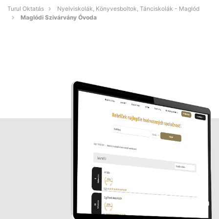
Turul Oktatás
Nyelviskolák, Könyvesboltok, Tánciskolák - Maglód
Maglódi Szivárvány Óvoda