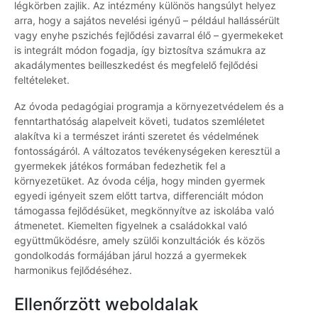
légkörben zajlik. Az intézmény különös hangsúlyt helyez
arra, hogy a sajátos nevelési igényű – például hallássérült
vagy enyhe pszichés fejlődési zavarral élő – gyermekeket
is integrált módon fogadja, így biztosítva számukra az
akadálymentes beilleszkedést és megfelelő fejlődési
feltételeket.
Az óvoda pedagógiai programja a környezetvédelem és a
fenntarthatóság alapelveit követi, tudatos szemléletet
alakítva ki a természet iránti szeretet és védelmének
fontosságáról. A változatos tevékenységeken keresztül a
gyermekek játékos formában fedezhetik fel a
környezetüket. Az óvoda célja, hogy minden gyermek
egyedi igényeit szem előtt tartva, differenciált módon
támogassa fejlődésüket, megkönnyítve az iskolába való
átmenetet. Kiemelten figyelnek a családokkal való
együttműködésre, amely szülői konzultációk és közös
gondolkodás formájában járul hozzá a gyermekek
harmonikus fejlődéséhez.
Ellenőrzött weboldalak