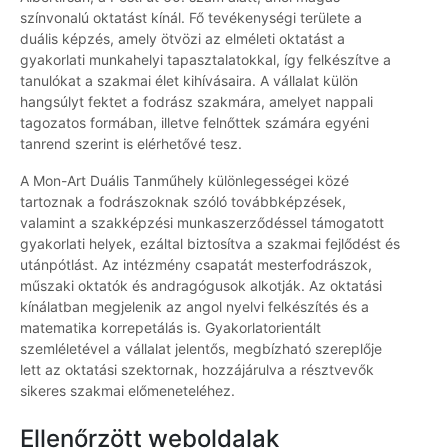
színvonalú oktatást kínál. Fő tevékenységi területe a
duális képzés, amely ötvözi az elméleti oktatást a
gyakorlati munkahelyi tapasztalatokkal, így felkészítve a
tanulókat a szakmai élet kihívásaira. A vállalat külön
hangsúlyt fektet a fodrász szakmára, amelyet nappali
tagozatos formában, illetve felnőttek számára egyéni
tanrend szerint is elérhetővé tesz.
A Mon-Art Duális Tanműhely különlegességei közé
tartoznak a fodrászoknak szóló továbbképzések,
valamint a szakképzési munkaszerződéssel támogatott
gyakorlati helyek, ezáltal biztosítva a szakmai fejlődést és
utánpótlást. Az intézmény csapatát mesterfodrászok,
műszaki oktatók és andragógusok alkotják. Az oktatási
kínálatban megjelenik az angol nyelvi felkészítés és a
matematika korrepetálás is. Gyakorlatorientált
szemléletével a vállalat jelentős, megbízható szereplője
lett az oktatási szektornak, hozzájárulva a résztvevők
sikeres szakmai előmeneteléhez.
Ellenőrzött weboldalak