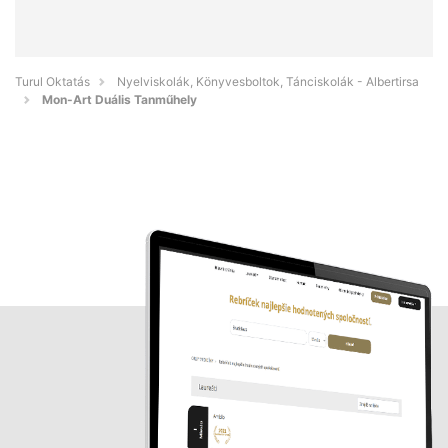
Turul Oktatás
Nyelviskolák, Könyvesboltok, Tánciskolák - Albertirsa
Mon-Art Duális Tanműhely