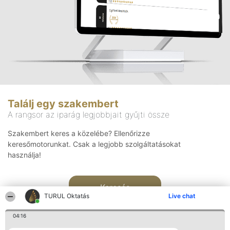
Találj egy szakembert
A rangsor az iparág legjobbjait gyűjti össze
Szakembert keres a közelébe? Ellenőrizze
keresőmotorunkat. Csak a legjobb szolgáltatásokat
használja!
Keresés
TURUL Oktatás
Live chat
04:16