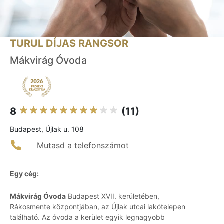
TURUL DÍJAS RANGSOR
Mákvirág Óvoda
8
(11)
Budapest, Újlak u. 108
Mutasd a telefonszámot
Egy cég:
Mákvirág Óvoda
Budapest XVII. kerületében,
Rákosmente központjában, az Újlak utcai lakótelepen
található. Az óvoda a kerület egyik legnagyobb