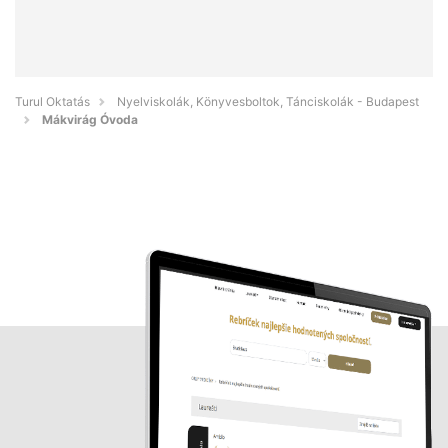
Turul Oktatás
Nyelviskolák, Könyvesboltok, Tánciskolák - Budapest
Mákvirág Óvoda