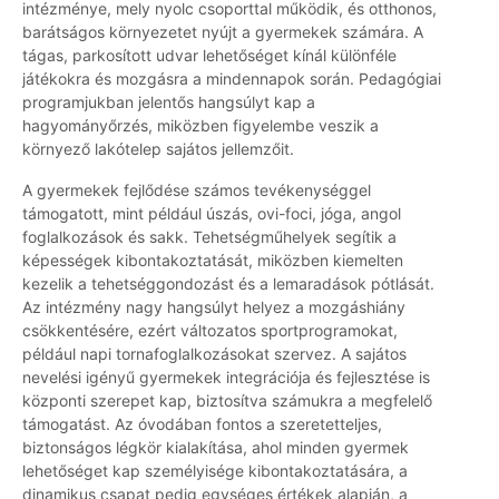
intézménye, mely nyolc csoporttal működik, és otthonos,
barátságos környezetet nyújt a gyermekek számára. A
tágas, parkosított udvar lehetőséget kínál különféle
játékokra és mozgásra a mindennapok során. Pedagógiai
programjukban jelentős hangsúlyt kap a
hagyományőrzés, miközben figyelembe veszik a
környező lakótelep sajátos jellemzőit.
A gyermekek fejlődése számos tevékenységgel
támogatott, mint például úszás, ovi-foci, jóga, angol
foglalkozások és sakk. Tehetségműhelyek segítik a
képességek kibontakoztatását, miközben kiemelten
kezelik a tehetséggondozást és a lemaradások pótlását.
Az intézmény nagy hangsúlyt helyez a mozgáshiány
csökkentésére, ezért változatos sportprogramokat,
például napi tornafoglalkozásokat szervez. A sajátos
nevelési igényű gyermekek integrációja és fejlesztése is
központi szerepet kap, biztosítva számukra a megfelelő
támogatást. Az óvodában fontos a szeretetteljes,
biztonságos légkör kialakítása, ahol minden gyermek
lehetőséget kap személyisége kibontakoztatására, a
dinamikus csapat pedig egységes értékek alapján, a