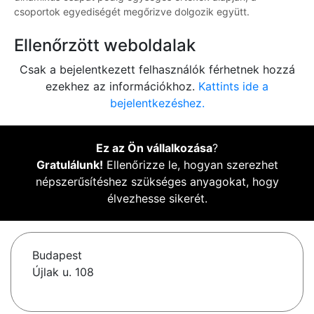
csoportok egyediségét megőrizve dolgozik együtt.
Ellenőrzött weboldalak
Csak a bejelentkezett felhasználók férhetnek hozzá
ezekhez az információkhoz.
Kattints ide a
bejelentkezéshez.
Ez az Ön vállalkozása
?
Gratulálunk!
Ellenőrizze le, hogyan szerezhet
népszerűsítéshez szükséges anyagokat, hogy
élvezhesse sikerét.
Budapest
Újlak u. 108