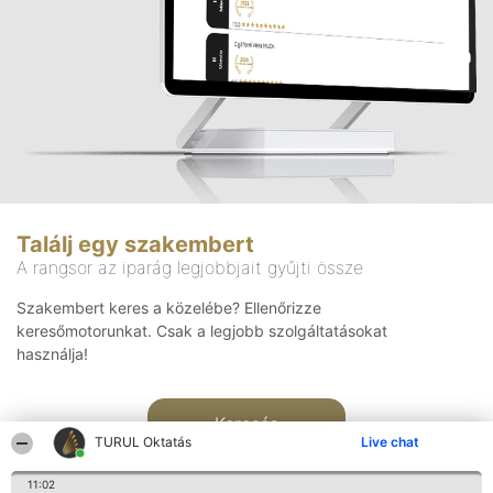
Találj egy szakembert
A rangsor az iparág legjobbjait gyűjti össze
Szakembert keres a közelébe? Ellenőrizze
keresőmotorunkat. Csak a legjobb szolgáltatásokat
használja!
Keresés
TURUL Oktatás
Live chat
11:02