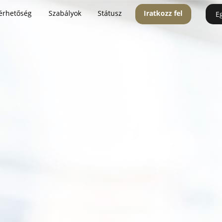
érhetőség
Szabályok
Státusz
Iratkozz fel
E