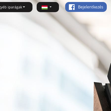
Bejelentkezés
gyéb iparágak