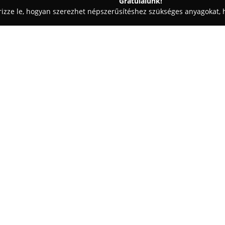
Gratulálunk!
rizze le, hogyan szerezhet népszerűsítéshez szükséges anyagokat, h
iskolák - Veszprém
Insedo Kft.
Egy cég:
Insedo Kft.
egy Veszprém közpon
felnőttképzésre és nyelvi szolgá
minőségi képzésekkel és nyelvo
mind a jövőben. Az Origó és Zö
Mutass többet >>
vizsgahelyeként az Insedo komo
Szolgáltatási palettájuk magáb
nyelvtanfolyamokat, valamint vá
képzéseket is.
A vállalat hangsúlyt helyez a 
vállalati munkatársak célirány