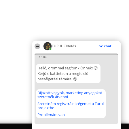
TURUL Oktatás
Live chat
15:04
Helló, örömmel segítünk Önnek! 🙂
Kérjük, kattintson a megfelelő
beszélgetési témára! 🙂
Díjazott vagyok, marketing anyagokat
szeretnék átvenni
Szeretném regisztrálni cégemet a Turul
projektbe
Problémám van