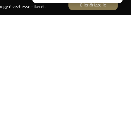
Ellenőrizze le
ogy élvezhesse sikerét.
tú oktatási és szolgáltató vállalat, amely a
ltatásokra specializálódott. Fő célja, hogy
ktatással támogassa partnereit mind a jelenben,
ld Út nyelvvizsgarendszerek akkreditált
ly elismertséget szerzett országos szinten.
an foglalja az általános angol és német
llalkozások igényeihez igazított céges nyelvi
szakmaspecifikus tréningekre, amelyek révén
osan fejleszthetik nyelvtudásukat nemzetközi