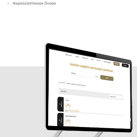
Napköziotthonos Óvoda