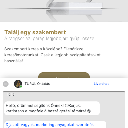
Találj egy szakembert
A rangsor az iparág legjobbjait gyűjti össze
Szakembert keres a közelébe? Ellenőrizze
keresőmotorunkat. Csak a legjobb szolgáltatásokat
használja!
Keresés
TURUL Oktatás
Live chat
10:19
Helló, örömmel segítünk Önnek! 🙂Kérjük,
kattintson a megfelelő beszélgetési témára! 🙂
Rangsorszervező
Népszavazás
Elérhetőség
Díjazott vagyok, marketing anyagokat szeretnék
SC Beautiful Company S.R.L.
Nyertesek
Elérhetőség