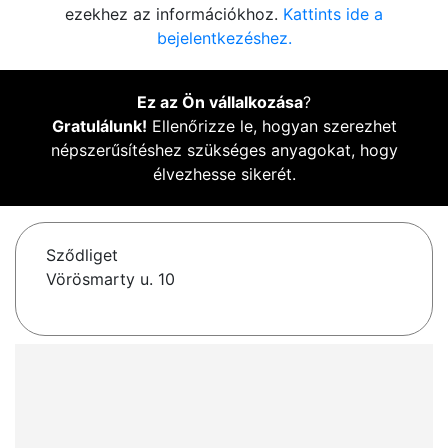
ezekhez az információkhoz.
Kattints ide a
bejelentkezéshez.
Ez az Ön vállalkozása
?
Gratulálunk!
Ellenőrizze le, hogyan szerezhet
népszerűsítéshez szükséges anyagokat, hogy
élvezhesse sikerét.
Sződliget
Vörösmarty u. 10