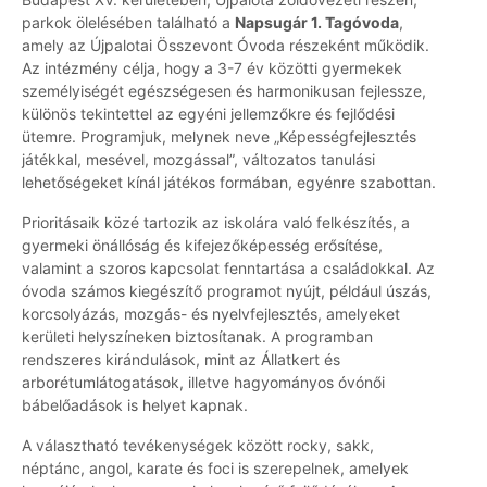
parkok ölelésében található a
Napsugár 1. Tagóvoda
,
amely az Újpalotai Összevont Óvoda részeként működik.
Az intézmény célja, hogy a 3-7 év közötti gyermekek
személyiségét egészségesen és harmonikusan fejlessze,
különös tekintettel az egyéni jellemzőkre és fejlődési
ütemre. Programjuk, melynek neve „Képességfejlesztés
játékkal, mesével, mozgással”, változatos tanulási
lehetőségeket kínál játékos formában, egyénre szabottan.
Prioritásaik közé tartozik az iskolára való felkészítés, a
gyermeki önállóság és kifejezőképesség erősítése,
valamint a szoros kapcsolat fenntartása a családokkal. Az
óvoda számos kiegészítő programot nyújt, például úszás,
korcsolyázás, mozgás- és nyelvfejlesztés, amelyeket
kerületi helyszíneken biztosítanak. A programban
rendszeres kirándulások, mint az Állatkert és
arborétumlátogatások, illetve hagyományos óvónői
bábelőadások is helyet kapnak.
A választható tevékenységek között rocky, sakk,
néptánc, angol, karate és foci is szerepelnek, amelyek