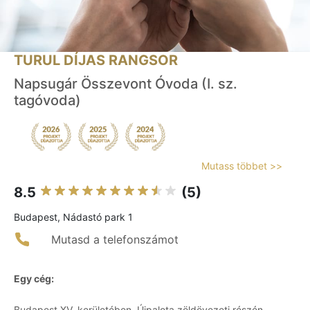
TURUL DÍJAS RANGSOR
Napsugár Összevont Óvoda (I. sz.
tagóvoda)
Mutass többet >>
8.5
(5)
Budapest, Nádastó park 1
Mutasd a telefonszámot
Egy cég:
Budapest XV. kerületében, Újpalota zöldövezeti részén,