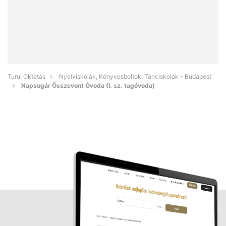
Turul Oktatás
Nyelviskolák, Könyvesboltok, Tánciskolák - Budapest
Napsugár Összevont Óvoda (I. sz. tagóvoda)