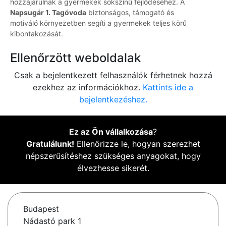
hozzájárulnak a gyermekek sokszínű fejlődéséhez. A
Napsugár 1. Tagóvoda
biztonságos, támogató és
motiváló környezetben segíti a gyermekek teljes körű
kibontakozását.
Ellenőrzött weboldalak
Csak a bejelentkezett felhasználók férhetnek hozzá
ezekhez az információkhoz.
Kattints ide a
bejelentkezéshez.
Ez az Ön vállalkozása
?
Gratulálunk!
Ellenőrizze le, hogyan szerezhet
népszerűsítéshez szükséges anyagokat, hogy
élvezhesse sikerét.
Budapest
Nádastó park 1