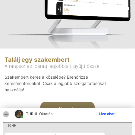
Találj egy szakembert
A rangsor az iparág legjobbjait gyűjti össze
Szakembert keres a közelébe? Ellenőrizze
keresőmotorunkat. Csak a legjobb szolgáltatásokat
használja!
Keresés
TURUL Oktatás
Live chat
20:49