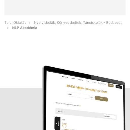
Turul Oktatás
Nyelviskolák, Könyvesboltok, Tánciskolák - Budapest
NLP Akadémia