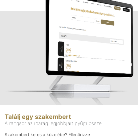
Találj egy szakembert
A rangsor az iparág legjobbjait gyűjti össze
Szakembert keres a közelébe? Ellenőrizze