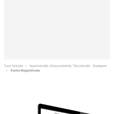
Turul Oktatás
Nyelviskolák, Könyvesboltok, Tánciskolák - Budapest
Kuckó Magánóvoda