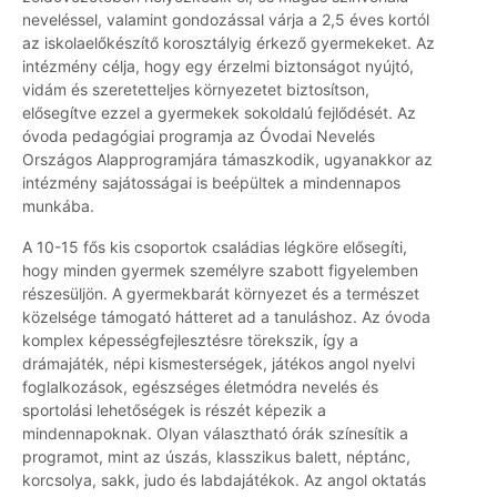
neveléssel, valamint gondozással várja a 2,5 éves kortól
az iskolaelőkészítő korosztályig érkező gyermekeket. Az
intézmény célja, hogy egy érzelmi biztonságot nyújtó,
vidám és szeretetteljes környezetet biztosítson,
elősegítve ezzel a gyermekek sokoldalú fejlődését. Az
óvoda pedagógiai programja az Óvodai Nevelés
Országos Alapprogramjára támaszkodik, ugyanakkor az
intézmény sajátosságai is beépültek a mindennapos
munkába.
A 10-15 fős kis csoportok családias légköre elősegíti,
hogy minden gyermek személyre szabott figyelemben
részesüljön. A gyermekbarát környezet és a természet
közelsége támogató hátteret ad a tanuláshoz. Az óvoda
komplex képességfejlesztésre törekszik, így a
drámajáték, népi kismesterségek, játékos angol nyelvi
foglalkozások, egészséges életmódra nevelés és
sportolási lehetőségek is részét képezik a
mindennapoknak. Olyan választható órák színesítik a
programot, mint az úszás, klasszikus balett, néptánc,
korcsolya, sakk, judo és labdajátékok. Az angol oktatás