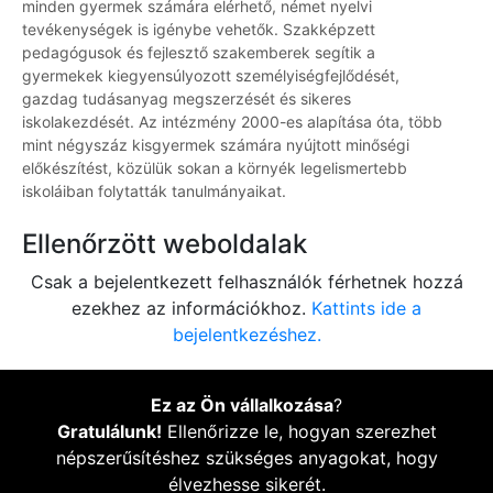
minden gyermek számára elérhető, német nyelvi
tevékenységek is igénybe vehetők. Szakképzett
pedagógusok és fejlesztő szakemberek segítik a
gyermekek kiegyensúlyozott személyiségfejlődését,
gazdag tudásanyag megszerzését és sikeres
iskolakezdését. Az intézmény 2000-es alapítása óta, több
mint négyszáz kisgyermek számára nyújtott minőségi
előkészítést, közülük sokan a környék legelismertebb
iskoláiban folytatták tanulmányaikat.
Ellenőrzött weboldalak
Csak a bejelentkezett felhasználók férhetnek hozzá
ezekhez az információkhoz.
Kattints ide a
bejelentkezéshez.
Ez az Ön vállalkozása
?
Gratulálunk!
Ellenőrizze le, hogyan szerezhet
népszerűsítéshez szükséges anyagokat, hogy
élvezhesse sikerét.