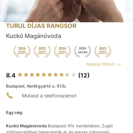
TURUL DÍJAS RANGSOR
Kuckó Magánóvoda
Mutass többet >>
8.4
(12)
Budapest, Kerékgyártó u. 91/b.
Mutasd a telefonszámot
Egy cég:
Kuckó Magánóvoda
Budapest XIV. kerületében, Zugló
zöldövezetében helyezkedik el, és magas színvonalú