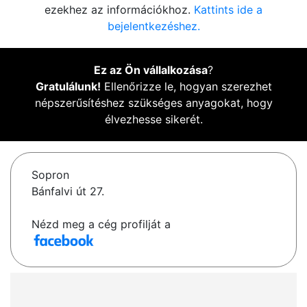
ezekhez az információkhoz.
Kattints ide a
bejelentkezéshez.
Ez az Ön vállalkozása
?
Gratulálunk!
Ellenőrizze le, hogyan szerezhet
népszerűsítéshez szükséges anyagokat, hogy
élvezhesse sikerét.
Sopron
Bánfalvi út 27.
Nézd meg a cég profilját a