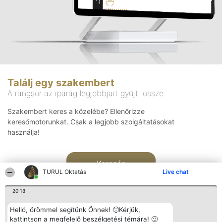
Találj egy szakembert
A rangsor az iparág legjobbjait gyűjti össze
Szakembert keres a közelébe? Ellenőrizze
keresőmotorunkat. Csak a legjobb szolgáltatásokat
használja!
Keresés
TURUL Oktatás
Live chat
20:18
Helló, örömmel segítünk Önnek! 🙂Kérjük,
kattintson a megfelelő beszélgetési témára! 🙂