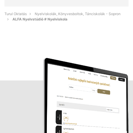
Turul Oktatás
Nyelviskolák, Könyvesboltok, Tánciskolák - Sopron
ALFA Nyelvstúdió # Nyelviskola