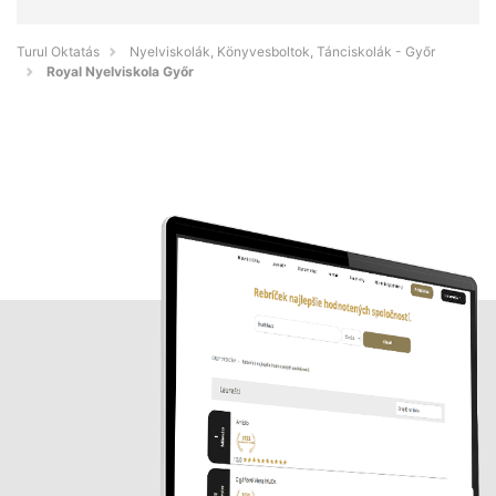
Turul Oktatás
Nyelviskolák, Könyvesboltok, Tánciskolák - Győr
Royal Nyelviskola Győr