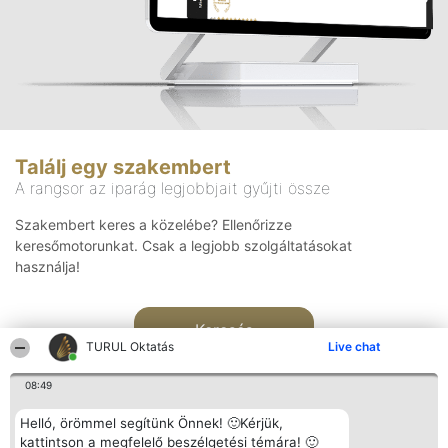
Találj egy szakembert
A rangsor az iparág legjobbjait gyűjti össze
Szakembert keres a közelébe? Ellenőrizze
keresőmotorunkat. Csak a legjobb szolgáltatásokat
használja!
Keresés
TURUL Oktatás
Live chat
08:49
Helló, örömmel segítünk Önnek! 🙂Kérjük,
kattintson a megfelelő beszélgetési témára! 🙂