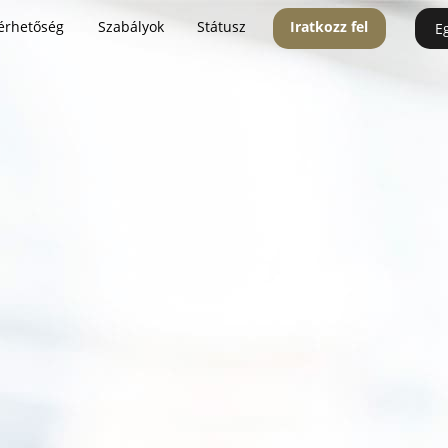
érhetőség
Szabályok
Státusz
Iratkozz fel
E