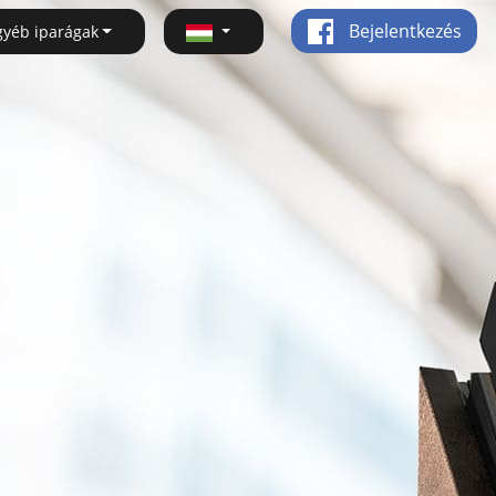
Bejelentkezés
gyéb iparágak