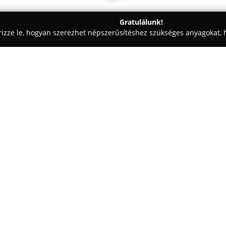
Gratulálunk!
rizze le, hogyan szerezhet népszerűsítéshez szükséges anyagokat, h
iskolák - Kecskemét
MySchool Angol Nyelviskola Kecskemét
emét
Egy cég:
A
MySchool Angol Nyelviskol
nyelvtanulókat abban, hogy mag
intézmény sajátos oktatási móds
tempójukban haladjanak, rugal
Mutass többet >>
különösen értékesnek bizonyul 
barátságos légkör uralkodik, a 
fejlődést.
Az iskola széles körű angol tan