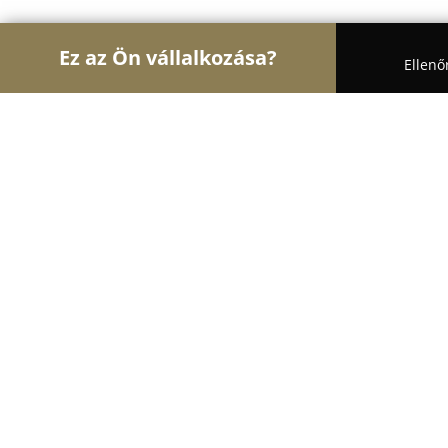
Ez az Ön vállalkozása?
Ellenő
Turul Oktatás
Nyelviskolák, Könyvesboltok, Tánc
MySchool Angol Nyelviskola Kecsk
9.2
(21)
Kecskemét, Nagykőrösi utca 30.
Mutasd a telefonszámot