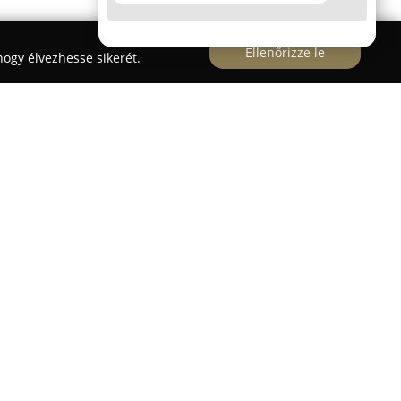
Ellenőrizze le
ogy élvezhesse sikerét.
a Kecskemét
hosszú idő óta segíti a
abiztosan elsajátítsák az angol nyelvet. Az
zerei lehetővé teszik, hogy a tanulók saját
mas időbeosztásban. Ez a megközelítés
a mai, gyorsan változó világban. A tanórákon
tanárok támogató hozzáállása pedig elősegíti a
folyamokat nyújt, kezdőtől haladó szintig,