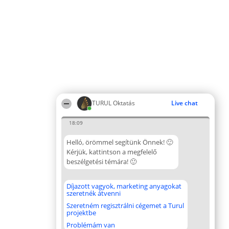
TURUL Oktatás
Live chat
18:09
Helló, örömmel segítünk Önnek! 🙂
Kérjük, kattintson a megfelelő
beszélgetési témára! 🙂
Díjazott vagyok, marketing anyagokat
szeretnék átvenni
Szeretném regisztrálni cégemet a Turul
projektbe
Problémám van