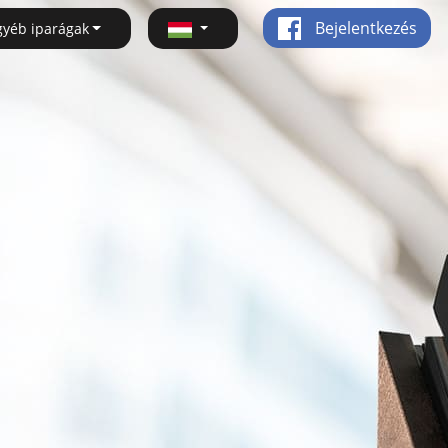
Bejelentkezés
gyéb iparágak