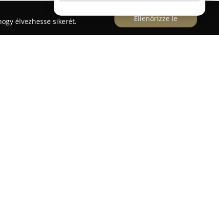
Ellenőrizze le
ogy élvezhesse sikerét.
ű privát óvodaként és bölcsődeként működik
. Az intézmény egy csendes, 3500 négyzetméteres,
 területen helyezkedik el. A gyermekek számára
farm és biokert áll rendelkezésre, amelyek lehetővé
smerkedjenek a természettel, valamint az állatok
 az angol nyelv játékos tanítására, amit
n Doron nyelvtanárok segítenek elő. Az öko-
selkedés és az egészséges életmód szintén fontos