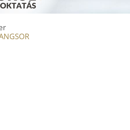
er
RANGSOR