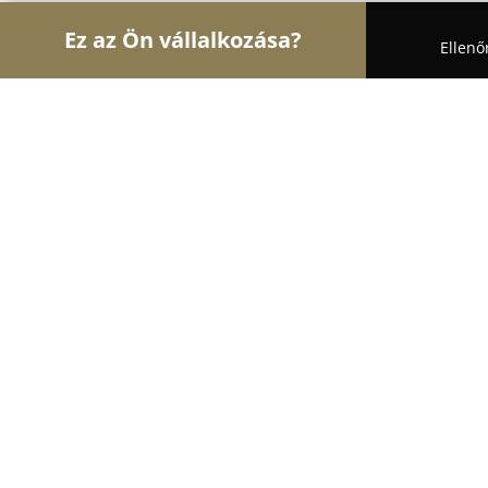
Ez az Ön vállalkozása?
Ellenő
Turul Oktatás
Nyelviskolák, Könyvesboltok, Tánci
SmartKid Center
8.7
(29)
Pécs, Fenyves sor 2
Mutasd a telefonszámot