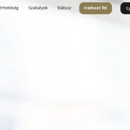
érhetőség
Szabályok
Státusz
Iratkozz fel
E