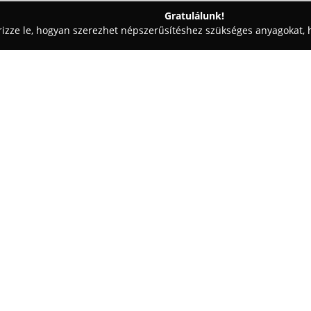
Gratulálunk!
rizze le, hogyan szerezhet népszerűsítéshez szükséges anyagokat, h
skolák - Pécs
SmartKid Center
Egy cég:
A
SmartKid Center
angol nyelv
Pécsen, a Fenyves sor 2. alatt
parkosított és ősfákkal övezett
tágas udvar, játszóterek, állat
Mutass többet >>
teszik, hogy játékos formában i
gondozásával.
A központ nagy hangsúlyt helyez
tapasztalt pedagógusok és Hele
nevelés, a környezettudatos vi