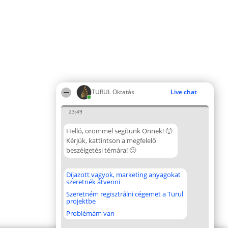
TURUL Oktatás
Live chat
23:49
Helló, örömmel segítünk Önnek! 🙂
Kérjük, kattintson a megfelelő
beszélgetési témára! 🙂
Díjazott vagyok, marketing anyagokat
szeretnék átvenni
Szeretném regisztrálni cégemet a Turul
projektbe
Problémám van