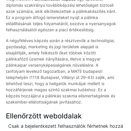
diplomás szakirányú továbbképzési lehetőséget biztosít
azok számára, akik elkötelezettek a pálinkakészítés iránt.
Ez a program átfogó ismereteket nyújt a pálinka
előállításának teljes folyamatáról, kezdve a nyersanyagok
felhasználásától egészen a piaci értékesítésig.
A négyféléves képzés során a résztvevők a technológiai,
gazdasági, marketing és jogi területek alapjait is
elsajátítják, amely felkészíti őket többek között
pálinkafőző üzemek irányítására, illetve a magyar
pálinkaipar versenyképességének növelésére. A
tanfolyam levelező tagozatban, a MATE budapesti
telephelyén (1118 Budapest, Villányi út 29-43) zajlik, ami
lehetővé teszi, hogy a hallgatók munkájuk mellett is
hozzáférjenek magas szintű szakmai tudáshoz. Ez a
képzés hozzájárul a pálinkás szakma elismertségének és
szakember-ellátottságának javításához.
Ellenőrzött weboldalak
Csak a bejelentkezett felhasználók férhetnek hozzá