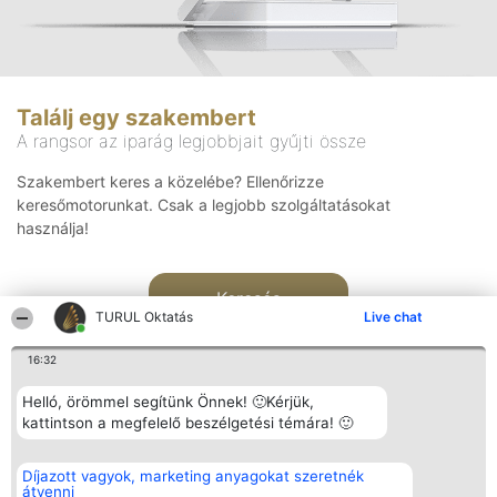
Találj egy szakembert
A rangsor az iparág legjobbjait gyűjti össze
Szakembert keres a közelébe? Ellenőrizze
keresőmotorunkat. Csak a legjobb szolgáltatásokat
használja!
Keresés
TURUL Oktatás
Live chat
16:32
Helló, örömmel segítünk Önnek! 🙂Kérjük,
kattintson a megfelelő beszélgetési témára! 🙂
Rangsorszervező
Népszavazás
Elérhetőség
Díjazott vagyok, marketing anyagokat szeretnék
SC Beautiful Company S.R.L.
Nyertesek
Elérhetőség
átvenni
Bulevardul Aleea Timișul De
Az összes