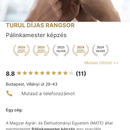
TURUL DÍJAS RANGSOR
Pálinkamester képzés
Mutass többet >>
8.8
(11)
Budapest, Villányi út 29-43
Mutasd a telefonszámot
Egy cég:
A Magyar Agrár- és Élettudományi Egyetem (MATE) által
meghirdetett
Pálinkamester képzés
egy speciális,