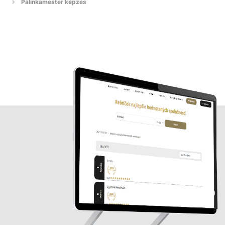
Pálinkamester képzés