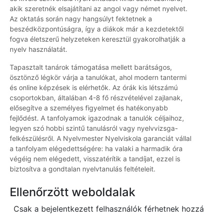
akik szeretnék elsajátítani az angol vagy német nyelvet.
Az oktatás során nagy hangsúlyt fektetnek a
beszédközpontúságra, így a diákok már a kezdetektől
fogva életszerű helyzeteken keresztül gyakorolhatják a
nyelv használatát.
Tapasztalt tanárok támogatása mellett barátságos,
ösztönző légkör várja a tanulókat, ahol modern tantermi
és online képzések is elérhetők. Az órák kis létszámú
csoportokban, általában 4-8 fő részvételével zajlanak,
elősegítve a személyes figyelmet és hatékonyabb
fejlődést. A tanfolyamok igazodnak a tanulók céljaihoz,
legyen szó hobbi szintű tanulásról vagy nyelvvizsga-
felkészülésről. A Nyelvmester Nyelviskola garanciát vállal
a tanfolyam elégedettségére: ha valaki a harmadik óra
végéig nem elégedett, visszatérítik a tandíjat, ezzel is
biztosítva a gondtalan nyelvtanulás feltételeit.
Ellenőrzött weboldalak
Csak a bejelentkezett felhasználók férhetnek hozzá