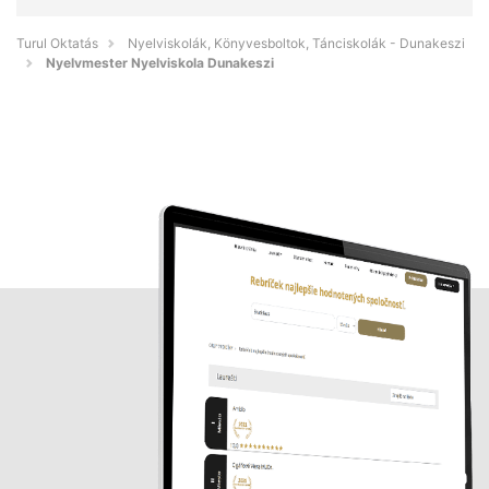
Turul Oktatás
Nyelviskolák, Könyvesboltok, Tánciskolák - Dunakeszi
Nyelvmester Nyelviskola Dunakeszi