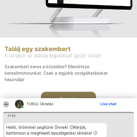
Találj egy szakembert
A rangsor az iparág legjobbjait gyűjti össze
Szakembert keres a közelébe? Ellenőrizze
keresőmotorunkat. Csak a legjobb szolgáltatásokat
használja!
Keresés
TURUL Oktatás
Live chat
11:24
Helló, örömmel segítünk Önnek! 🙂Kérjük,
kattintson a megfelelő beszélgetési témára! 🙂