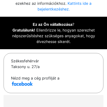
ezekhez az információkhoz.
Kattints ide a
bejelentkezéshez.
Ez az Ön vállalkozása
?
Gratulálunk!
Ellenőrizze le, hogyan szerezhet
népszerűsítéshez szükséges anyagokat, hogy
élvezhesse sikerét.
Székesfehérvár
Taksony u. 27/a
Nézd meg a cég profilját a