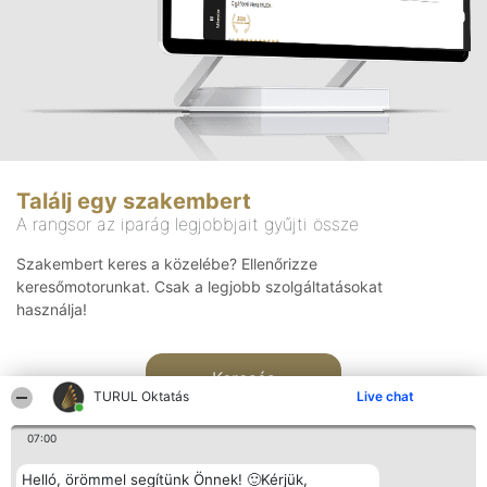
Találj egy szakembert
A rangsor az iparág legjobbjait gyűjti össze
Szakembert keres a közelébe? Ellenőrizze
keresőmotorunkat. Csak a legjobb szolgáltatásokat
használja!
Keresés
TURUL Oktatás
Live chat
07:00
Helló, örömmel segítünk Önnek! 🙂Kérjük,