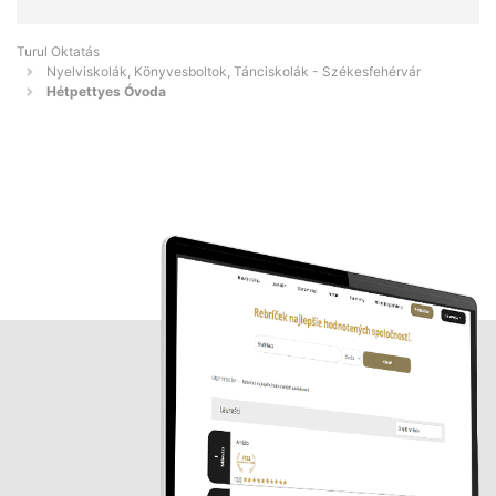
Turul Oktatás
Nyelviskolák, Könyvesboltok, Tánciskolák - Székesfehérvár
Hétpettyes Óvoda