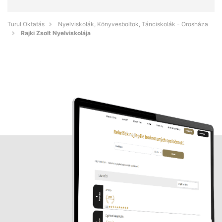
Turul Oktatás
Nyelviskolák, Könyvesboltok, Tánciskolák - Orosháza
Rajki Zsolt Nyelviskolája