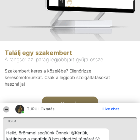
Találj egy szakembert
A rangsor az iparág legjobbjait gyűjti össze
Szakembert keres a közelébe? Ellenőrizze
keresőmotorunkat. Csak a legjobb szolgáltatásokat
használja!
Keresés
TURUL Oktatás
Live chat
05:04
Helló, örömmel segítünk Önnek! 🙂Kérjük,
kattintson a megfelelő beszélgetési témára! 🙂