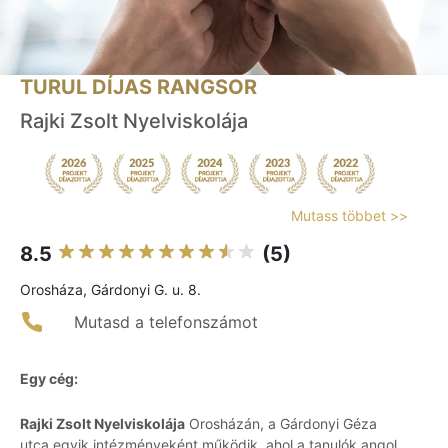
TURUL DÍJAS RANGSOR
Rajki Zsolt Nyelviskolája
Mutass többet >>
8.5
(5)
Orosháza, Gárdonyi G. u. 8.
Mutasd a telefonszámot
Egy cég:
Rajki Zsolt Nyelviskolája
Orosházán, a Gárdonyi Géza
utca egyik intézményeként működik, ahol a tanulók angol