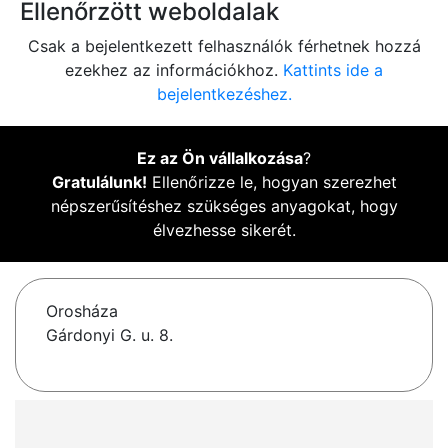
Ellenőrzött weboldalak
Csak a bejelentkezett felhasználók férhetnek hozzá
ezekhez az információkhoz.
Kattints ide a
bejelentkezéshez.
Ez az Ön vállalkozása
?
Gratulálunk!
Ellenőrizze le, hogyan szerezhet
népszerűsítéshez szükséges anyagokat, hogy
élvezhesse sikerét.
Orosháza
Gárdonyi G. u. 8.