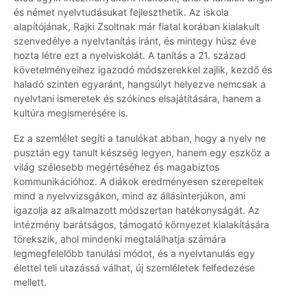
és német nyelvtudásukat fejleszthetik. Az iskola
alapítójának, Rajki Zsoltnak már fiatal korában kialakult
szenvedélye a nyelvtanítás iránt, és mintegy húsz éve
hozta létre ezt a nyelviskolát. A tanítás a 21. század
követelményeihez igazodó módszerekkel zajlik, kezdő és
haladó szinten egyaránt, hangsúlyt helyezve nemcsak a
nyelvtani ismeretek és szókincs elsajátítására, hanem a
kultúra megismerésére is.
Ez a szemlélet segíti a tanulókat abban, hogy a nyelv ne
pusztán egy tanult készség legyen, hanem egy eszköz a
világ szélesebb megértéséhez és magabiztos
kommunikációhoz. A diákok eredményesen szerepeltek
mind a nyelvvizsgákon, mind az állásinterjúkon, ami
igazolja az alkalmazott módszertan hatékonyságát. Az
intézmény barátságos, támogató környezet kialakítására
törekszik, ahol mindenki megtalálhatja számára
legmegfelelőbb tanulási módot, és a nyelvtanulás egy
élettel teli utazássá válhat, új szemléletek felfedezése
mellett.