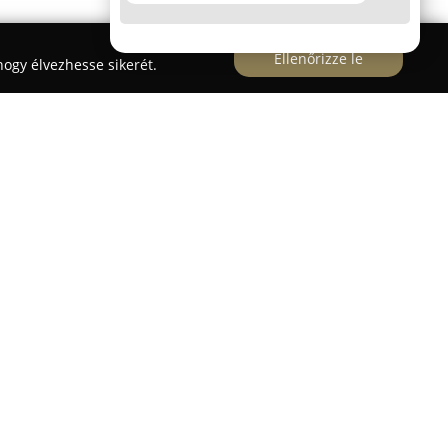
Ellenőrizze le
ogy élvezhesse sikerét.
sít színvonalas gondozást és nevelést
XXI. kerületében, a Simon Bolivár sétány
sen nyolc csoportban fogad gyermekeket,
emteni, amely elősegíti a fejlődésüket. Különös
 a család és a bölcsőde közötti harmonikus
ve ennek fontosságát a korai életszakaszban.
evelő szerepet tölt be, hanem aktívan részt vesz
ódjának alakításában is. Az engedélyezett