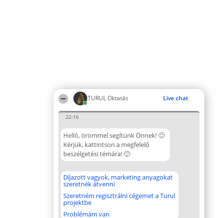
TURUL Oktatás
Live chat
22:16
Helló, örömmel segítünk Önnek! 🙂
Kérjük, kattintson a megfelelő
beszélgetési témára! 🙂
Díjazott vagyok, marketing anyagokat
szeretnék átvenni
Szeretném regisztrálni cégemet a Turul
projektbe
Problémám van