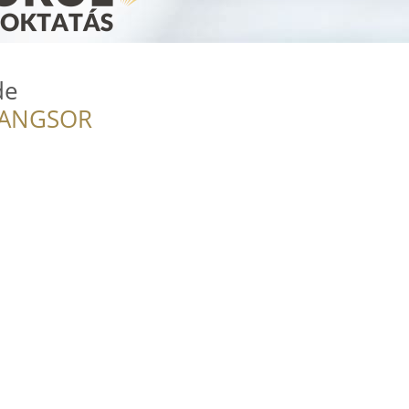
de
RANGSOR