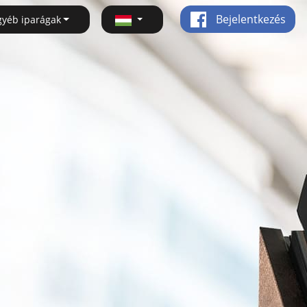
Bejelentkezés
gyéb iparágak