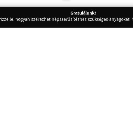
Gratulálunk!
rizze le, hogyan szerezhet népszerűsítéshez szükséges anyagokat, h
iskolák - Budapest
Tipegő bölcsőde
Egy cég:
Tipegő bölcsőde
1986 óta bizto
kisgyermekek részére Budapest 
területén. Az intézmény össze
igyekezve olyan környezetet ter
hangsúlyt helyeznek arra, hogy
kapcsolat kialakuljon, felismer
A bölcsőde nemcsak ellátó és n
a környéken élő családok életm