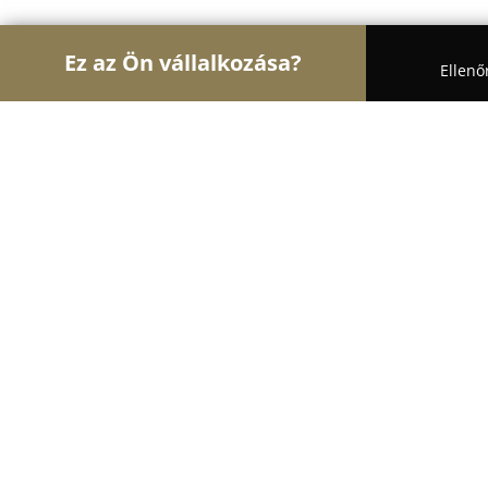
Ez az Ön vállalkozása?
Ellenő
Turul Oktatás
Nyelviskolák, Könyvesboltok, Tánc
Tipegő bölcsőde
8.5
(5)
Budapest, Simon Bolivar stny. 4-8
Mutasd a telefonszámot