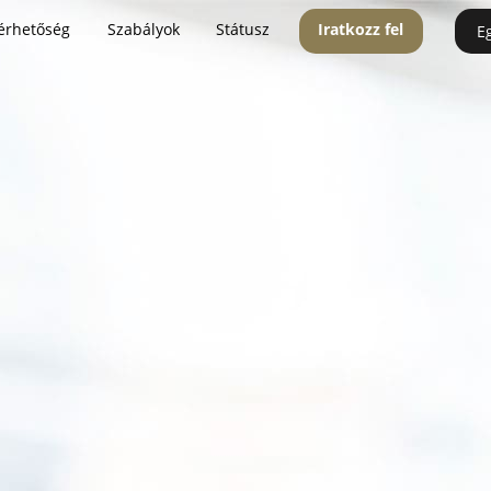
érhetőség
Szabályok
Státusz
Iratkozz fel
E