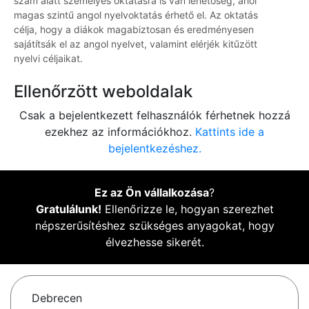
szám alatt személyes oktatásra is van lehetőség, ahol
magas szintű angol nyelvoktatás érhető el. Az oktatás
célja, hogy a diákok magabiztosan és eredményesen
sajátítsák el az angol nyelvet, valamint elérjék kitűzött
nyelvi céljaikat.
Ellenőrzött weboldalak
Csak a bejelentkezett felhasználók férhetnek hozzá
ezekhez az információkhoz.
Kattints ide a
bejelentkezéshez.
Ez az Ön vállalkozása
?
Gratulálunk!
Ellenőrizze le, hogyan szerezhet
népszerűsítéshez szükséges anyagokat, hogy
élvezhesse sikerét.
Debrecen