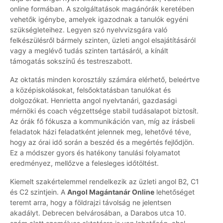
online formában. A szolgáltatások magánórák keretében
vehetők igénybe, amelyek igazodnak a tanulók egyéni
szükségleteihez. Legyen szó nyelvvizsgára való
felkészülésről bármely szinten, üzleti angol elsajátításáról
vagy a meglévő tudás szinten tartásáról, a kínált
támogatás sokszínű és testreszabott.
Az oktatás minden korosztály számára elérhető, beleértve
a középiskolásokat, felsőoktatásban tanulókat és
dolgozókat. Henrietta angol nyelvtanári, gazdasági
mérnöki és coach végzettsége stabil tudásalapot biztosít.
Az órák fő fókusza a kommunikáción van, míg az írásbeli
feladatok házi feladatként jelennek meg, lehetővé téve,
hogy az órai idő során a beszéd és a megértés fejlődjön.
Ez a módszer gyors és hatékony tanulási folyamatot
eredményez, mellőzve a felesleges időtöltést.
Kiemelt szakértelemmel rendelkezik az üzleti angol B2, C1
és C2 szintjein. A
Angol Magántanár Online
lehetőséget
teremt arra, hogy a földrajzi távolság ne jelentsen
akadályt. Debrecen belvárosában, a Darabos utca 10.