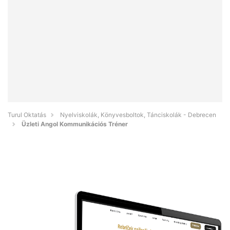
Turul Oktatás
Nyelviskolák, Könyvesboltok, Tánciskolák - Debrecen
Üzleti Angol Kommunikációs Tréner