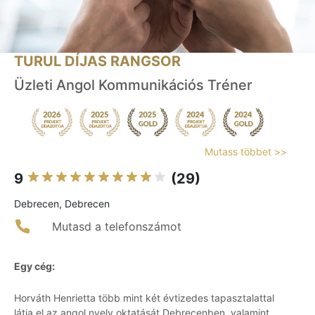
TURUL DÍJAS RANGSOR
Üzleti Angol Kommunikációs Tréner
Mutass többet >>
9
(29)
Debrecen, Debrecen
Mutasd a telefonszámot
Egy cég:
Horváth Henrietta több mint két évtizedes tapasztalattal
látja el az angol nyelv oktatását Debrecenben, valamint