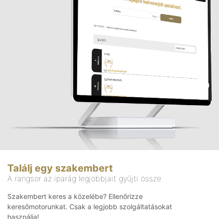
Találj egy szakembert
A rangsor az iparág legjobbjait gyűjti össze
Szakembert keres a közelébe? Ellenőrizze
keresőmotorunkat. Csak a legjobb szolgáltatásokat
használja!