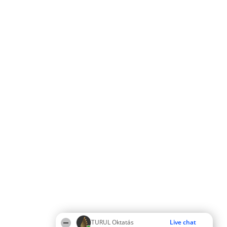
TURUL Oktatás
Live chat