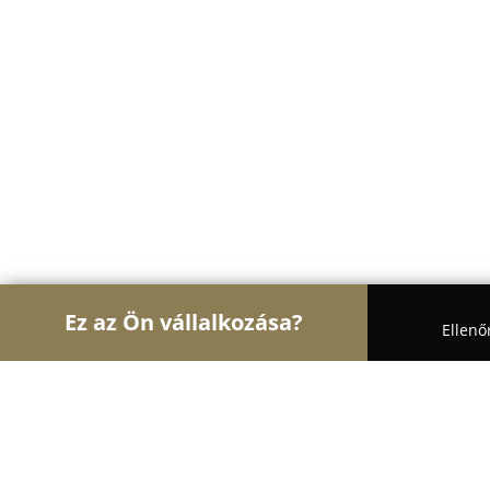
Ez az Ön vállalkozása?
Ellenő
Turul Oktatás
Nyelviskolák, Könyvesboltok, Tánc