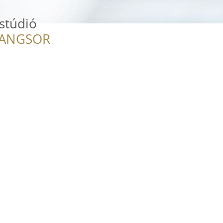
stúdió
RANGSOR