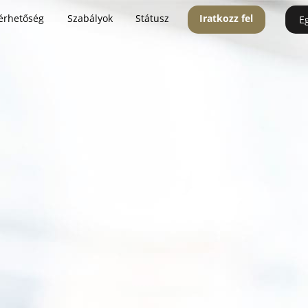
érhetőség
Szabályok
Státusz
Iratkozz fel
E