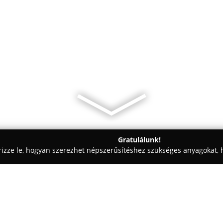
Gratulálunk!
rizze le, hogyan szerezhet népszerűsítéshez szükséges anyagokat, h
iskolák - Debrecen
Webler Oktatóstúdió