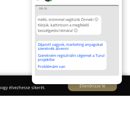
09:16
Helló, örömmel segítünk Önnek! 🙂
Kérjük, kattintson a megfelelő
beszélgetési témára! 🙂
Díjazott vagyok, marketing anyagokat
szeretnék átvenni
Szeretném regisztrálni cégemet a Turul
projektbe
Problémám van
Ellenőrizze le
ogy élvezhesse sikerét.