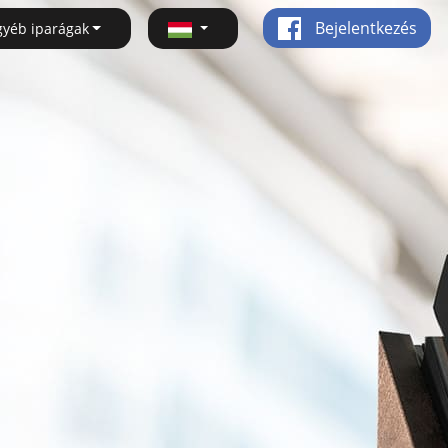
Bejelentkezés
gyéb iparágak