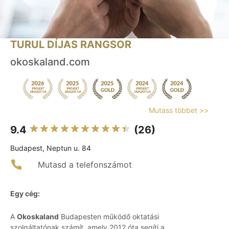
TURUL DÍJAS RANGSOR
okoskaland.com
Mutass többet >>
9.4
(26)
Budapest, Neptun u. 84
Mutasd a telefonszámot
Egy cég:
A
Okoskaland
Budapesten működő oktatási
szolgáltatónak számít, amely 2012 óta segíti a