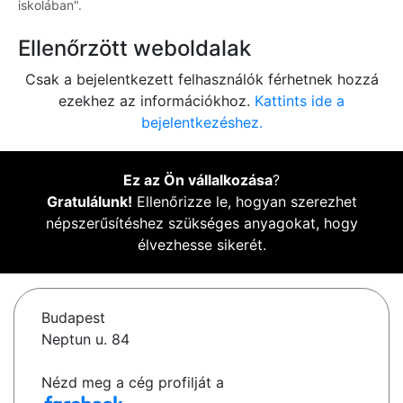
iskolában".
Ellenőrzött weboldalak
Csak a bejelentkezett felhasználók férhetnek hozzá
ezekhez az információkhoz.
Kattints ide a
bejelentkezéshez.
Ez az Ön vállalkozása
?
Gratulálunk!
Ellenőrizze le, hogyan szerezhet
népszerűsítéshez szükséges anyagokat, hogy
élvezhesse sikerét.
Budapest
Neptun u. 84
Nézd meg a cég profilját a