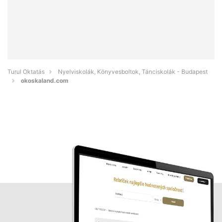
Turul Oktatás
Nyelviskolák, Könyvesboltok, Tánciskolák - Budapest
okoskaland.com