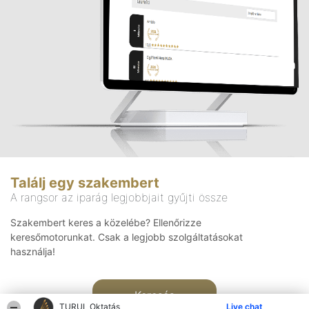
Találj egy szakembert
A rangsor az iparág legjobbjait gyűjti össze
Szakembert keres a közelébe? Ellenőrizze
keresőmotorunkat. Csak a legjobb szolgáltatásokat
használja!
Keresés
TURUL Oktatás
Live chat