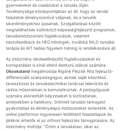
gyermekeket és családokat a tanulás útján.
Tevékenysége középpontjában az áll, hogy az iskolai
feladatok élményszerűvé váljanak, és a tanulók
sikerélményekhez jussanak. Szolgáltatásai között
megtalálhatóak különböző képességfejlesztő programok,
tanulásmódszertani foglalkozások, valamint
neurofeedback és HEG tréningek, továbbá NILD tanulási
terápia és AIT hallási figyelem tréning is rendelkezésre áll.
Az intézmény iskolaelőkészítő foglalkozásokat és
korrepetálást is kínál eltérő életkorú diákok számára.
Okoskaland
megálmodója Rigóné Plezsik Rita fejlesztő-
differenciáló szakpedagógus, akinek saját készítésű
taneszközei és tanulástechnikai tanácsai televíziós és
rádiós műsorokban is bemutatkoztak. A pedagógusok
számára akkreditált képzéseket is biztosítanak,
amelyekben a hatékony, örömteli tanulást támogató
gyakorlatias és élményalapú módszereket ismertetik. Az
online platformon ingyenesen letölthető feladatlapok és
játékok érhetők el az otthoni fejlesztés támogatására. Az
intézmény mottója: "Öröm a tanulásban, siker az