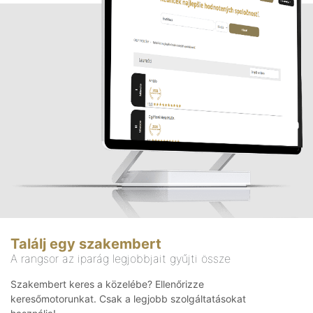
Találj egy szakembert
A rangsor az iparág legjobbjait gyűjti össze
Szakembert keres a közelébe? Ellenőrizze
keresőmotorunkat. Csak a legjobb szolgáltatásokat