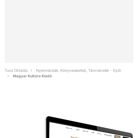
Turul Oktatás
Nyelviskolák, Könyvesboltok, Tánciskolák - Győr
Magyar Kultúra Kiadó