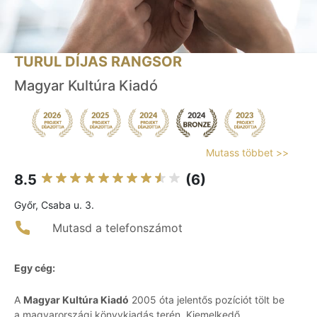
TURUL DÍJAS RANGSOR
Magyar Kultúra Kiadó
Mutass többet >>
8.5
(6)
Győr, Csaba u. 3.
Mutasd a telefonszámot
Egy cég:
A
Magyar Kultúra Kiadó
2005 óta jelentős pozíciót tölt be
a magyarországi könyvkiadás terén. Kiemelkedő