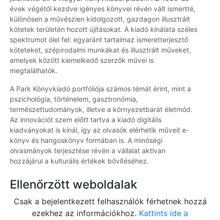
évek végétől kezdve igényes könyvei révén vált ismertté,
különösen a művészien kidolgozott, gazdagon illusztrált
kötetek területén hozott újításokat. A kiadó kínálata széles
spektrumot ölel fel: egyaránt tartalmaz ismeretterjesztő
köteteket, szépirodalmi munkákat és illusztrált műveket,
amelyek között kiemelkedő szerzők művei is
megtalálhatók.
A Park Könyvkiadó portfóliója számos témát érint, mint a
pszichológia, történelem, gasztronómia,
természettudományok, illetve a környezetbarát életmód.
Az innovációt szem előtt tartva a kiadó digitális
kiadványokat is kínál, így az olvasók elérhetik műveit e-
könyv és hangoskönyv formában is. A minőségi
olvasmányok terjesztése révén a vállalat aktívan
hozzájárul a kulturális értékek bővítéséhez.
Ellenőrzött weboldalak
Csak a bejelentkezett felhasználók férhetnek hozzá
ezekhez az információkhoz.
Kattints ide a