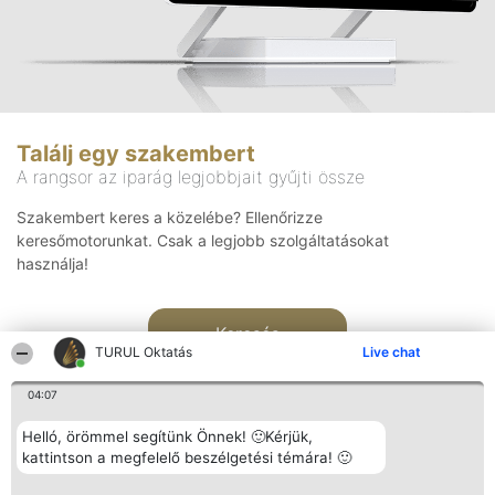
Találj egy szakembert
A rangsor az iparág legjobbjait gyűjti össze
Szakembert keres a közelébe? Ellenőrizze
keresőmotorunkat. Csak a legjobb szolgáltatásokat
használja!
Keresés
TURUL Oktatás
Live chat
04:07
Helló, örömmel segítünk Önnek! 🙂Kérjük,
kattintson a megfelelő beszélgetési témára! 🙂