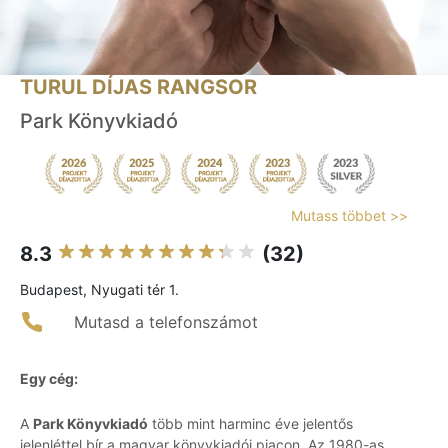
TURUL DÍJAS RANGSOR
Park Könyvkiadó
Mutass többet >>
8.3
(32)
Budapest, Nyugati tér 1.
Mutasd a telefonszámot
Egy cég:
A
Park Könyvkiadó
több mint harminc éve jelentős
jelenléttel bír a magyar könyvkiadói piacon. Az 1980-as