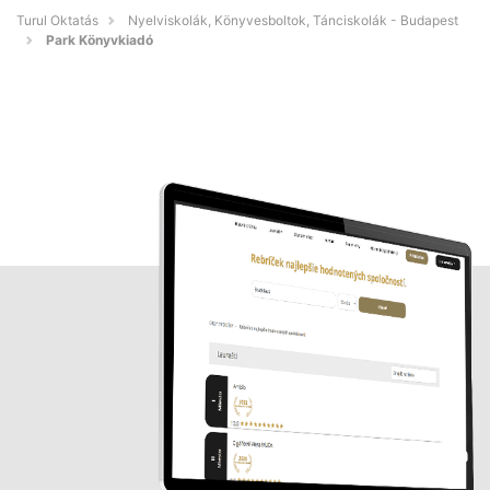
Turul Oktatás
Nyelviskolák, Könyvesboltok, Tánciskolák - Budapest
Park Könyvkiadó