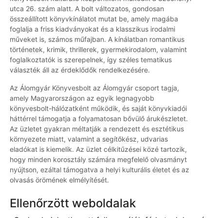
utca 26. szám alatt. A bolt változatos, gondosan
összeállított könyvkínálatot mutat be, amely magába
foglalja a friss kiadványokat és a klasszikus irodalmi
műveket is, számos műfajban. A kínálatban romantikus
történetek, krimik, thrillerek, gyermekirodalom, valamint
foglalkoztatók is szerepelnek, így széles tematikus
választék áll az érdeklődők rendelkezésére.
Az Álomgyár Könyvesbolt az Álomgyár csoport tagja,
amely Magyarországon az egyik legnagyobb
könyvesbolt-hálózatként működik, és saját könyvkiadói
háttérrel támogatja a folyamatosan bővülő árukészletet.
Az üzletet gyakran méltatják a rendezett és esztétikus
környezete miatt, valamint a segítőkész, udvarias
eladókat is kiemelik. Az üzlet célkitűzései közé tartozik,
hogy minden korosztály számára megfelelő olvasmányt
nyújtson, ezáltal támogatva a helyi kulturális életet és az
olvasás örömének elmélyítését.
Ellenőrzött weboldalak