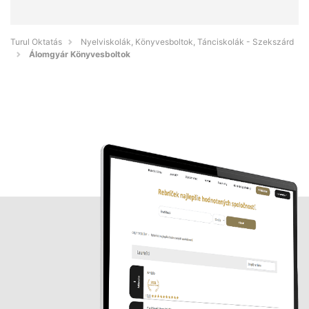
Turul Oktatás
Nyelviskolák, Könyvesboltok, Tánciskolák - Szekszárd
Álomgyár Könyvesboltok