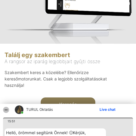
Találj egy szakembert
A rangsor az iparág legjobbjait gyűjti össze
Szakembert keres a közelébe? Ellenőrizze
keresőmotorunkat. Csak a legjobb szolgáltatásokat
használja!
Keresés
TURUL Oktatás
Live chat
15:51
Helló, örömmel segítünk Önnek! 🙂Kérjük,