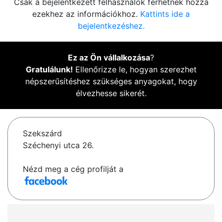
Csak a bejelentkezett felhasználók férhetnek hozzá
ezekhez az információkhoz.
Kattints ide a
bejelentkezéshez.
Ez az Ön vállalkozása
?
Gratulálunk!
Ellenőrizze le, hogyan szerezhet
népszerűsítéshez szükséges anyagokat, hogy
élvezhesse sikerét.
Szekszárd
Széchenyi utca 26.
Nézd meg a cég profilját a