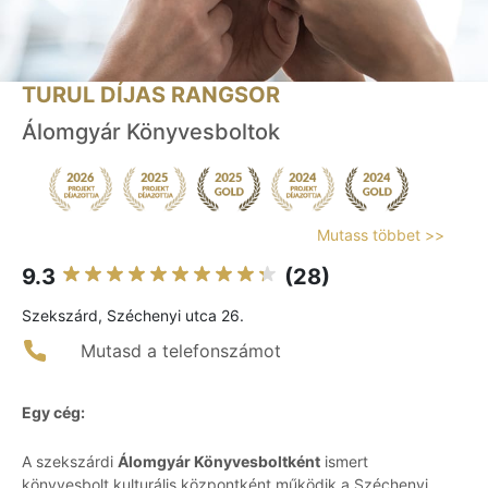
TURUL DÍJAS RANGSOR
Álomgyár Könyvesboltok
Mutass többet >>
9.3
(28)
Szekszárd, Széchenyi utca 26.
Mutasd a telefonszámot
Egy cég:
A szekszárdi
Álomgyár Könyvesboltként
ismert
könyvesbolt kulturális központként működik a Széchenyi